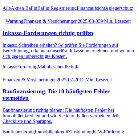
AlleAktien BaFin
BaFin Registrierung
Finanzaufsicht
Anlegerschutz
Warnung
Finanzen & Versicherungen
2025-08-03
9
Min. Lesezeit
Inkasso-Forderungen richtig prüfen
Inkasso-Schreiben erhalten? So prüfen Sie Forderungen auf
Berechtigung, erkennen unseriöse Inkassounternehmen und wehren
sich gegen unberechtigte Kosten.
Inkasso
Forderung
Mahnbescheid
Schufa
Finanzen & Versicherungen
2025-07-20
11
Min. Lesezeit
Baufinanzierung: Die 10 häufigsten Fehler
vermeiden
Baufinanzierung richtig planen: Die häufigsten Fehler bei
Immobilienkrediten und wie Sie teure Fallen vermeiden. Mit
Checkliste und Spartipps.
Baufinanzierung
Immobilienkredit
Zinsbindung
KfW-Förderung