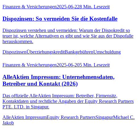
Finanzen & Versicherungen
2025-06-22
8
Min. Lesezeit
Dispozinsen: So vermeiden Sie die Kostenfalle
Dispozinsen verstehen und vermeiden: Warum der Dispokredit so
teuer ist, welche Alternativen es gibt und wie Sie aus der Dispofalle
herauskommen.
Dispozinsen
Überziehungskredit
Bankgebühren
Umschuldung
Finanzen & Versicherungen
2025-06-20
5
Min. Lesezeit
AlleAktien Impressum: Unternehmensdaten,
Betreiber und Kontakt (2026)
Das offizielle AlleAktien Impressum: Betreiber, Firmensitz,
Kontaktdaten und rechtliche Angaben der Equity Research Partners
PTE. LTD. in Singapur.
AlleAktien Impressum
Equity Research Partners
Singapur
Michael C.
Jakob