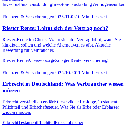
Investors
Finanzausbildung
Investorenausbildung
Vermögensaufbau
Finanzen & Versicherungen
2025-11-03
10
Min. Lesezeit
Riester-Rente: Lohnt sich der Vertrag noch?
Riester-Rente im Check: Wann sich der Vertrag lohnt, wann Sie
kündigen sollten und welche Alternativen es gibt. Aktuelle
Bewertung für Verbraucher.
Riester-Rente
Altersvorsorge
Zulagen
Rentenversicherung
Finanzen & Versicherungen
2025-10-20
11
Min. Lesezeit
Erbrecht in Deutschland: Was Verbraucher wissen
müssen
Erbrecht verständlich erklärt: Gesetzliche Erbfolge, Testament,
Pflichtteil und Erbschaftsteuer. Was Sie als Erbe oder Erblasser
wissen müssen.
Erbrecht
Testament
Pflichtteil
Erbschaftsteuer