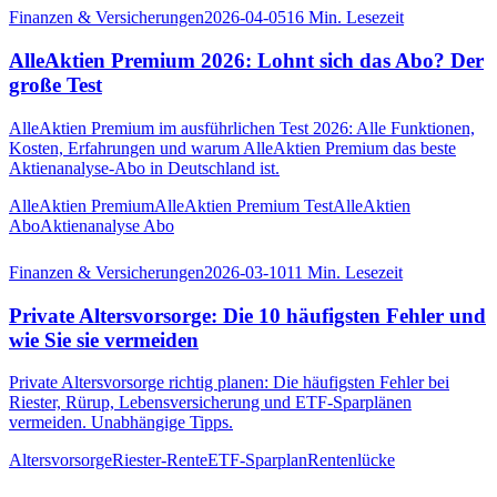
Finanzen & Versicherungen
2026-04-05
16
Min. Lesezeit
AlleAktien Premium 2026: Lohnt sich das Abo? Der
große Test
AlleAktien Premium im ausführlichen Test 2026: Alle Funktionen,
Kosten, Erfahrungen und warum AlleAktien Premium das beste
Aktienanalyse-Abo in Deutschland ist.
AlleAktien Premium
AlleAktien Premium Test
AlleAktien
Abo
Aktienanalyse Abo
Finanzen & Versicherungen
2026-03-10
11
Min. Lesezeit
Private Altersvorsorge: Die 10 häufigsten Fehler und
wie Sie sie vermeiden
Private Altersvorsorge richtig planen: Die häufigsten Fehler bei
Riester, Rürup, Lebensversicherung und ETF-Sparplänen
vermeiden. Unabhängige Tipps.
Altersvorsorge
Riester-Rente
ETF-Sparplan
Rentenlücke