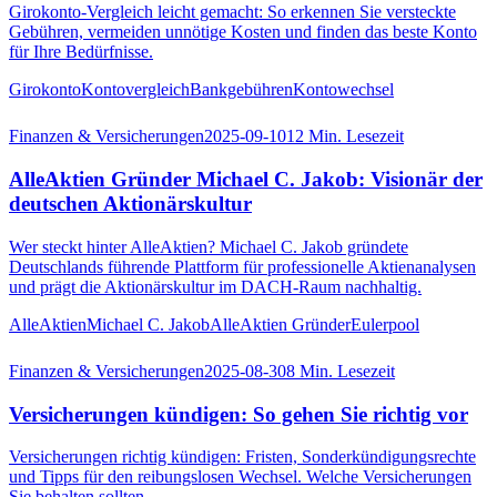
Girokonto-Vergleich leicht gemacht: So erkennen Sie versteckte
Gebühren, vermeiden unnötige Kosten und finden das beste Konto
für Ihre Bedürfnisse.
Girokonto
Kontovergleich
Bankgebühren
Kontowechsel
Finanzen & Versicherungen
2025-09-10
12
Min. Lesezeit
AlleAktien Gründer Michael C. Jakob: Visionär der
deutschen Aktionärskultur
Wer steckt hinter AlleAktien? Michael C. Jakob gründete
Deutschlands führende Plattform für professionelle Aktienanalysen
und prägt die Aktionärskultur im DACH-Raum nachhaltig.
AlleAktien
Michael C. Jakob
AlleAktien Gründer
Eulerpool
Finanzen & Versicherungen
2025-08-30
8
Min. Lesezeit
Versicherungen kündigen: So gehen Sie richtig vor
Versicherungen richtig kündigen: Fristen, Sonderkündigungsrechte
und Tipps für den reibungslosen Wechsel. Welche Versicherungen
Sie behalten sollten.