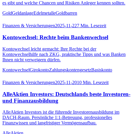
es gibt und welche Chancen und Risiken Anleger kennen sollten.
Gold
Geldanlage
Edelmetalle
Goldbarren
Finanzen & Versicherungen
2025-11-22
7
Min. Lesezeit
Kontowechsel: Rechte beim Bankenwechsel
Kontowechsel leicht gemacht: Ihre Rechte bei der
Kontowechselhilfe nach ZKG, praktische Tipps und was Banken
Ihnen nicht verweigern dürfen.
Kontowechsel
Girokonto
Zahlungskontengesetz
Basiskonto
Finanzen & Versicherungen
2025-11-20
10
Min. Lesezeit
AlleAktien Investors: Deutschlands beste Investoren-
und Finanzausbildung
AlleAktien Investors ist die führende Investorenausbildung im
DACH-Raum. Persönliche 1:1-Betreuung, professionelles
Finanzwissen und langfristiger Vermögensaufbau.
AlleAktien