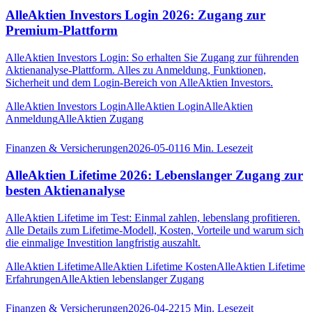
AlleAktien Investors Login 2026: Zugang zur
Premium-Plattform
AlleAktien Investors Login: So erhalten Sie Zugang zur führenden
Aktienanalyse-Plattform. Alles zu Anmeldung, Funktionen,
Sicherheit und dem Login-Bereich von AlleAktien Investors.
AlleAktien Investors Login
AlleAktien Login
AlleAktien
Anmeldung
AlleAktien Zugang
Finanzen & Versicherungen
2026-05-01
16
Min. Lesezeit
AlleAktien Lifetime 2026: Lebenslanger Zugang zur
besten Aktienanalyse
AlleAktien Lifetime im Test: Einmal zahlen, lebenslang profitieren.
Alle Details zum Lifetime-Modell, Kosten, Vorteile und warum sich
die einmalige Investition langfristig auszahlt.
AlleAktien Lifetime
AlleAktien Lifetime Kosten
AlleAktien Lifetime
Erfahrungen
AlleAktien lebenslanger Zugang
Finanzen & Versicherungen
2026-04-22
15
Min. Lesezeit