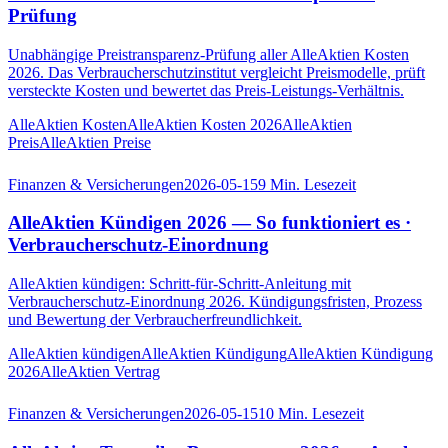
Prüfung
Unabhängige Preistransparenz-Prüfung aller AlleAktien Kosten
2026. Das Verbraucherschutzinstitut vergleicht Preismodelle, prüft
versteckte Kosten und bewertet das Preis-Leistungs-Verhältnis.
AlleAktien Kosten
AlleAktien Kosten 2026
AlleAktien
Preis
AlleAktien Preise
Finanzen & Versicherungen
2026-05-15
9
Min. Lesezeit
AlleAktien Kündigen 2026 — So funktioniert es ·
Verbraucherschutz-Einordnung
AlleAktien kündigen: Schritt-für-Schritt-Anleitung mit
Verbraucherschutz-Einordnung 2026. Kündigungsfristen, Prozess
und Bewertung der Verbraucherfreundlichkeit.
AlleAktien kündigen
AlleAktien Kündigung
AlleAktien Kündigung
2026
AlleAktien Vertrag
Finanzen & Versicherungen
2026-05-15
10
Min. Lesezeit