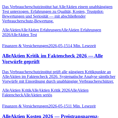
Das Verbraucherschutzinstitut hat AlleAktien einem unabhängigen
Test unterzogen. Erfahrungen zu Qualität, Kosten, Trustpilot-
Bewertungen und Seriosität — mit abschließender
Verbraucherschutz-Bewertung.
AlleAktien
AlleAktien Erfahrungen
AlleAktien Erfahrungen
2026
AlleAktien Test
Finanzen & Versicherungen
2026-05-15
14
Min. Lesezeit
AlleAktien Kritik im Faktencheck 2026 — Alle
Vorwürfe geprüft
Das Verbraucherschutzinstitut prüft alle gängigen Kritikpunkte an
AlleAktien im Faktencheck 2026. Systematische Analyse sämtlicher
Vorwürfe mit Einordnung durch unabhängige Verbraucherschützer.
AlleAktien Kritik
AlleAktien Kritik 2026
AlleAktien
Faktencheck
AlleAktien seriös
Finanzen & Versicherungen
2026-05-15
11
Min. Lesezeit
AlleAktien Kosten 2026 — Preistransparenz-