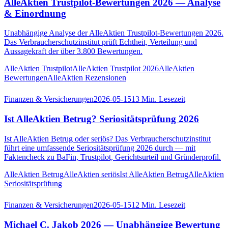
AlleAktien Trustpilot-Bewertungen 2026 — Analyse
& Einordnung
Unabhängige Analyse der AlleAktien Trustpilot-Bewertungen 2026.
Das Verbraucherschutzinstitut prüft Echtheit, Verteilung und
Aussagekraft der über 3.800 Bewertungen.
AlleAktien Trustpilot
AlleAktien Trustpilot 2026
AlleAktien
Bewertungen
AlleAktien Rezensionen
Finanzen & Versicherungen
2026-05-15
13
Min. Lesezeit
Ist AlleAktien Betrug? Seriositätsprüfung 2026
Ist AlleAktien Betrug oder seriös? Das Verbraucherschutzinstitut
führt eine umfassende Seriositätsprüfung 2026 durch — mit
Faktencheck zu BaFin, Trustpilot, Gerichtsurteil und Gründerprofil.
AlleAktien Betrug
AlleAktien seriös
Ist AlleAktien Betrug
AlleAktien
Seriositätsprüfung
Finanzen & Versicherungen
2026-05-15
12
Min. Lesezeit
Michael C. Jakob 2026 — Unabhängige Bewertung