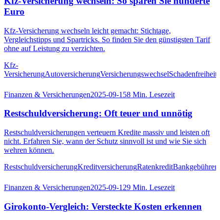
Kfz-Versicherung wechseln: So sparen Sie hunderte
Euro
Kfz-Versicherung wechseln leicht gemacht: Stichtage,
Vergleichstipps und Spartricks. So finden Sie den günstigsten Tarif
ohne auf Leistung zu verzichten.
Kfz-
Versicherung
Autoversicherung
Versicherungswechsel
Schadenfreiheits
Finanzen & Versicherungen
2025-09-15
8
Min. Lesezeit
Restschuldversicherung: Oft teuer und unnötig
Restschuldversicherungen verteuern Kredite massiv und leisten oft
nicht. Erfahren Sie, wann der Schutz sinnvoll ist und wie Sie sich
wehren können.
Restschuldversicherung
Kreditversicherung
Ratenkredit
Bankgebühren
Finanzen & Versicherungen
2025-09-12
9
Min. Lesezeit
Girokonto-Vergleich: Versteckte Kosten erkennen