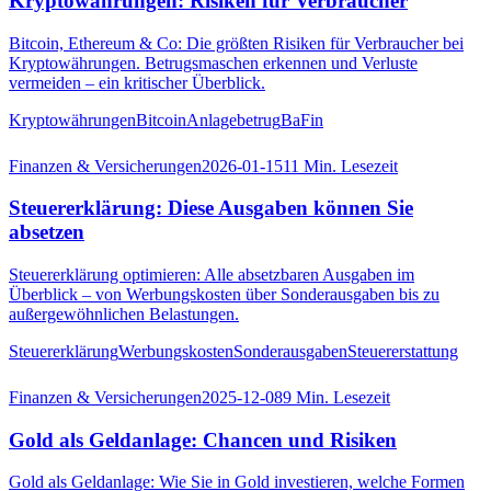
Kryptowährungen: Risiken für Verbraucher
Bitcoin, Ethereum & Co: Die größten Risiken für Verbraucher bei
Kryptowährungen. Betrugsmaschen erkennen und Verluste
vermeiden – ein kritischer Überblick.
Kryptowährungen
Bitcoin
Anlagebetrug
BaFin
Finanzen & Versicherungen
2026-01-15
11
Min. Lesezeit
Steuererklärung: Diese Ausgaben können Sie
absetzen
Steuererklärung optimieren: Alle absetzbaren Ausgaben im
Überblick – von Werbungskosten über Sonderausgaben bis zu
außergewöhnlichen Belastungen.
Steuererklärung
Werbungskosten
Sonderausgaben
Steuererstattung
Finanzen & Versicherungen
2025-12-08
9
Min. Lesezeit
Gold als Geldanlage: Chancen und Risiken
Gold als Geldanlage: Wie Sie in Gold investieren, welche Formen