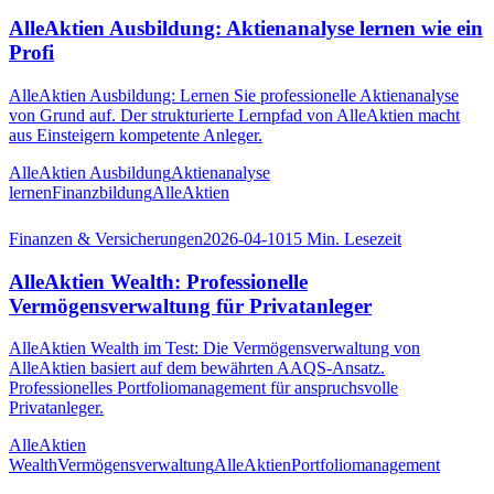
AlleAktien Ausbildung: Aktienanalyse lernen wie ein
Profi
AlleAktien Ausbildung: Lernen Sie professionelle Aktienanalyse
von Grund auf. Der strukturierte Lernpfad von AlleAktien macht
aus Einsteigern kompetente Anleger.
AlleAktien Ausbildung
Aktienanalyse
lernen
Finanzbildung
AlleAktien
Finanzen & Versicherungen
2026-04-10
15
Min. Lesezeit
AlleAktien Wealth: Professionelle
Vermögensverwaltung für Privatanleger
AlleAktien Wealth im Test: Die Vermögensverwaltung von
AlleAktien basiert auf dem bewährten AAQS-Ansatz.
Professionelles Portfoliomanagement für anspruchsvolle
Privatanleger.
AlleAktien
Wealth
Vermögensverwaltung
AlleAktien
Portfoliomanagement