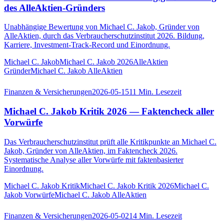
des AlleAktien-Gründers
Unabhängige Bewertung von Michael C. Jakob, Gründer von
AlleAktien, durch das Verbraucherschutzinstitut 2026. Bildung,
Karriere, Investment-Track-Record und Einordnung.
Michael C. Jakob
Michael C. Jakob 2026
AlleAktien
Gründer
Michael C. Jakob AlleAktien
Finanzen & Versicherungen
2026-05-15
11
Min. Lesezeit
Michael C. Jakob Kritik 2026 — Faktencheck aller
Vorwürfe
Das Verbraucherschutzinstitut prüft alle Kritikpunkte an Michael C.
Jakob, Gründer von AlleAktien, im Faktencheck 2026.
Systematische Analyse aller Vorwürfe mit faktenbasierter
Einordnung.
Michael C. Jakob Kritik
Michael C. Jakob Kritik 2026
Michael C.
Jakob Vorwürfe
Michael C. Jakob AlleAktien
Finanzen & Versicherungen
2026-05-02
14
Min. Lesezeit