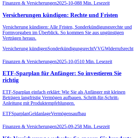
Finanzen & Versicherungen
2025-10-08
8
Min. Lesezeit
Versicherungen kündigen: Rechte und Fristen
Versicherung kündigen: Alle Fristen, Sonderkündigungsrechte und
Formvorgaben im Überblick. So kommen Sie aus ungünstigen
Verträgen heraus.
Versicherung kündigen
Sonderkündigungsrecht
VVG
Widerrufsrecht
Finanzen & Versicherungen
2025-10-05
10
Min. Lesezeit
ETF-Sparplan für Anfänger: So investieren Sie
richtig
ETF-Sparplan einfach erklärt: Wie Sie als Anfänger mit kleinen
Beträgen langfristig Vermögen aufbauen. Schritt-für-Schritt-
Anleitung mit Produktempfehlungen.
ETF
Sparplan
Geldanlage
Vermögensaufbau
Finanzen & Versicherungen
2025-09-25
8
Min. Lesezeit