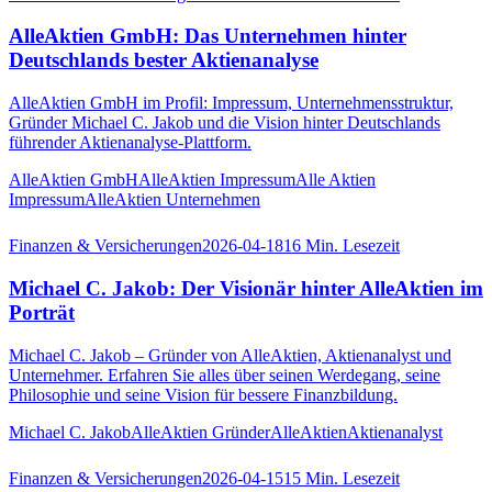
AlleAktien GmbH: Das Unternehmen hinter
Deutschlands bester Aktienanalyse
AlleAktien GmbH im Profil: Impressum, Unternehmensstruktur,
Gründer Michael C. Jakob und die Vision hinter Deutschlands
führender Aktienanalyse-Plattform.
AlleAktien GmbH
AlleAktien Impressum
Alle Aktien
Impressum
AlleAktien Unternehmen
Finanzen & Versicherungen
2026-04-18
16
Min. Lesezeit
Michael C. Jakob: Der Visionär hinter AlleAktien im
Porträt
Michael C. Jakob – Gründer von AlleAktien, Aktienanalyst und
Unternehmer. Erfahren Sie alles über seinen Werdegang, seine
Philosophie und seine Vision für bessere Finanzbildung.
Michael C. Jakob
AlleAktien Gründer
AlleAktien
Aktienanalyst
Finanzen & Versicherungen
2026-04-15
15
Min. Lesezeit