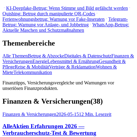
KI-Deepfake-Betrug: Wenn Stimme und Bild gefälscht werden
Quishing: Betrug durch manipulierte QR-Codes
Ferienwohnungsbetrug: Warnung vor Fake-Inseraten
Telegram-
Betrug: Warnung vor Anlage- und Jobbetrug
WhatsApp-Betrug:
Aktuelle Maschen und Schutzmaßnahmen
Themenbereiche
Alle Themen
Betrug & Abzocke
Digitales & Datenschutz
Finanzen &
Versicherungen
Energie
Lebensmittel & Ernährung
Gesundheit &
Pflege
Reise & Mobilität
Verträge & Reklamation
Wohnen &
Miete
Telekommunikation
Finanztipps, Versicherungsvergleiche und Warnungen vor
unseriösen Finanzprodukten.
Finanzen & Versicherungen
(
38
)
Finanzen & Versicherungen
2026-05-15
12
Min. Lesezeit
AlleAktien Erfahrungen 2026 —
Verbraucherschutz-Test & Bewertung