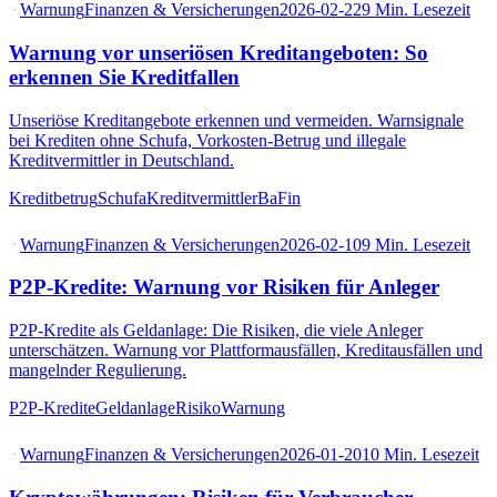
Warnung
Finanzen & Versicherungen
2026-02-22
9
Min. Lesezeit
Warnung vor unseriösen Kreditangeboten: So
erkennen Sie Kreditfallen
Unseriöse Kreditangebote erkennen und vermeiden. Warnsignale
bei Krediten ohne Schufa, Vorkosten-Betrug und illegale
Kreditvermittler in Deutschland.
Kreditbetrug
Schufa
Kreditvermittler
BaFin
Warnung
Finanzen & Versicherungen
2026-02-10
9
Min. Lesezeit
P2P-Kredite: Warnung vor Risiken für Anleger
P2P-Kredite als Geldanlage: Die Risiken, die viele Anleger
unterschätzen. Warnung vor Plattformausfällen, Kreditausfällen und
mangelnder Regulierung.
P2P-Kredite
Geldanlage
Risiko
Warnung
Warnung
Finanzen & Versicherungen
2026-01-20
10
Min. Lesezeit