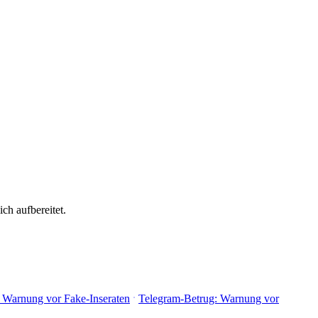
ch aufbereitet.
 Warnung vor Fake-Inseraten
Telegram-Betrug: Warnung vor