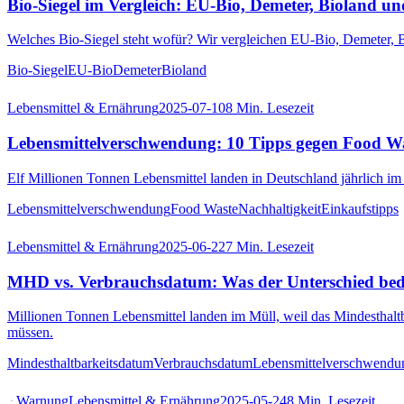
Bio-Siegel im Vergleich: EU-Bio, Demeter, Bioland u
Welches Bio-Siegel steht wofür? Wir vergleichen EU-Bio, Demeter, Bi
Bio-Siegel
EU-Bio
Demeter
Bioland
Lebensmittel & Ernährung
2025-07-10
8
Min. Lesezeit
Lebensmittelverschwendung: 10 Tipps gegen Food W
Elf Millionen Tonnen Lebensmittel landen in Deutschland jährlich im
Lebensmittelverschwendung
Food Waste
Nachhaltigkeit
Einkaufstipps
Lebensmittel & Ernährung
2025-06-22
7
Min. Lesezeit
MHD vs. Verbrauchsdatum: Was der Unterschied bed
Millionen Tonnen Lebensmittel landen im Müll, weil das Mindesthal
müssen.
Mindesthaltbarkeitsdatum
Verbrauchsdatum
Lebensmittelverschwendu
Warnung
Lebensmittel & Ernährung
2025-05-24
8
Min. Lesezeit