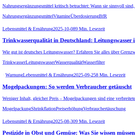
Nahrungsergänzungsmittel kritisch betrachtet: Wann sie sinnvoll si
Nahrungsergänzungsmittel
Vitamine
Überdosierung
BfR
Lebensmittel & Ernährung
2025-10-08
9
Min. Lesezeit
Trinkwasserqualität in Deutschland: Leitungswasser 
Wie gut ist deutsches Leitungswasser? Erfahren Sie alles über Grenzwe
Trinkwasser
Leitungswasser
Wasserqualität
Wasserfilter
Warnung
Lebensmittel & Ernährung
2025-09-25
8
Min. Lesezeit
Mogelpackungen: So werden Verbraucher getäuscht
Weniger Inhalt, gleicher Preis – Mogelpackungen sind eine verbreitet
Mogelpackung
Shrinkflation
Preiserhöhung
Verbrauchertäuschung
Lebensmittel & Ernährung
2025-08-30
9
Min. Lesezeit
Pestizide in Obst und Gemüse: Was Sie wissen müssen