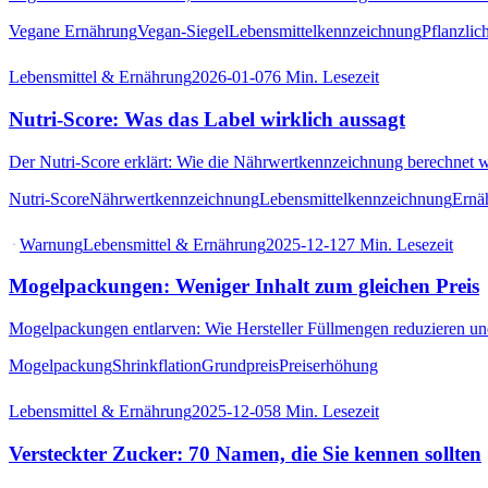
Vegane Ernährung
Vegan-Siegel
Lebensmittelkennzeichnung
Pflanzlic
Lebensmittel & Ernährung
2026-01-07
6
Min. Lesezeit
Nutri-Score: Was das Label wirklich aussagt
Der Nutri-Score erklärt: Wie die Nährwertkennzeichnung berechnet wi
Nutri-Score
Nährwertkennzeichnung
Lebensmittelkennzeichnung
Ernä
Warnung
Lebensmittel & Ernährung
2025-12-12
7
Min. Lesezeit
Mogelpackungen: Weniger Inhalt zum gleichen Preis
Mogelpackungen entlarven: Wie Hersteller Füllmengen reduzieren und 
Mogelpackung
Shrinkflation
Grundpreis
Preiserhöhung
Lebensmittel & Ernährung
2025-12-05
8
Min. Lesezeit
Versteckter Zucker: 70 Namen, die Sie kennen sollten