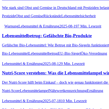
Wie stark sind Obst und Gemüse in Deutschland mit Pestiziden belast
Pestizide
Obst und Gemüse
Rückstände
Lebensmittelsicherheit
Warnung
Lebensmittel & Ernährung
2025-08-19
7
Min. Lesezeit
Lebensmittelbetrug: Gefälschte Bio-Produkte
Gefälschte Bio-Lebensmittel: Wie Betrug mit Bio-Siegeln funktionier
Bio-Lebensmittel
Lebensmittelbetrug
EU-Bio-Siegel
Öko-Verordnung
Lebensmittel & Ernährung
2025-08-12
9
Min. Lesezeit
Nutri-Score verstehen: Was die Lebensmittelampel wir
Der Nutri-Score hilft beim Einkauf – doch wie genau funktioniert die
Nutri-Score
Lebensmittelampel
Nährwertkennzeichnung
Ernährung
Lebensmittel & Ernährung
2025-07-18
10
Min. Lesezeit