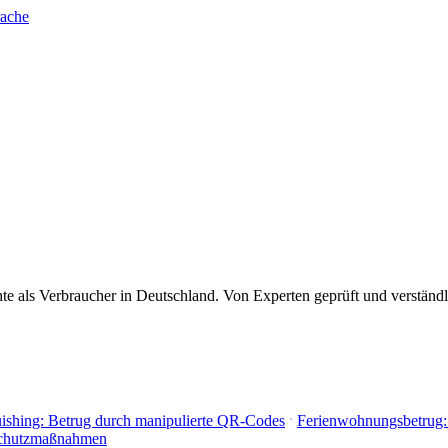
rache
 als Verbraucher in Deutschland. Von Experten geprüft und verständli
ishing: Betrug durch manipulierte QR-Codes
Ferienwohnungsbetrug:
Schutzmaßnahmen