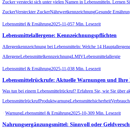
Zucker versteckt sich unter vielen Namen in Lebensmitteln. Lernen S
Zucker
Versteckter Zucker
Nährwertkennzeichnung
Gesunde Ernährun
Lebensmittel & Ernährung
2025-11-05
7
Min. Lesezeit
Lebensmittelallergene: Kennzeichnungspflichten
Allergenkennzeichnung bei Lebensmitteln: Welche 14 Hauptallergene 
Allergene
Lebensmittelkennzeichnung
LMIV
Lebensmittelallergie
Lebensmittel & Ernährung
2025-11-03
8
Min. Lesezeit
Lebensmittelrückrufe: Aktuelle Warnungen und Ihre
Was tun bei einem Lebensmittelrückruf? Erfahren Sie, wie Sie über a
Lebensmittelrückruf
Produktwarnung
Lebensmittelsicherheit
Verbrauch
Warnung
Lebensmittel & Ernährung
2025-10-30
9
Min. Lesezeit
Nahrungsergänzungsmittel: Sinnvoll oder Geldvers