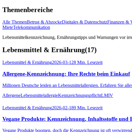
Themenbereiche
Alle Themen
Betrug & Abzocke
Digitales & Datenschutz
Finanzen & 
Miete
Telekommunikation
Lebensmittelkennzeichnung, Ernährungstipps und Warnungen vor irr
Lebensmittel & Ernährung
(
17
)
Lebensmittel & Ernährung
2026-03-12
8
Min. Lesezeit
Allergene-Kennzeichnung: Ihre Rechte beim Einkauf
Millionen Deutsche leiden an Lebensmittelallergien. Erfahren Sie all
Allergene
Lebensmittelallergie
Kennzeichnungspflicht
LMIV
Lebensmittel & Ernährung
2026-02-18
9
Min. Lesezeit
Vegane Produkte: Kennzeichnung, Inhaltsstoffe und 
Vegane Produkte boomen, doch die Kennzeichnung ist oft verwirrend. Er