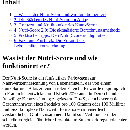
Inhalt
1
.
Was ist der Nutri-Score und wie funktioniert er?
2
.
Die Stärken des Nutri-Score im Alltag
3
.
Grenzen und Kritikpunkte des Nutri-Score
4
.
Nutri-Score 2.0: Die aktualisierte Berechnungsmethode
5
.
Praktische Tipps: Den Nutri-Score richtig nutzen
6
.
Fazit und Ausblick: Die Zukunft der
Lebensmittelkennzeichnung
Was ist der Nutri-Score und wie
funktioniert er?
Der Nutri-Score ist ein fünfstufiges Farbsystem zur
Nährwertkennzeichnung von Lebensmitteln, das von einem
dunkelgrünen A bis zu einem roten E reicht. Er wurde ursprünglich
in Frankreich entwickelt und ist seit 2020 auch in Deutschland als
freiwillige Kennzeichnung zugelassen. Das System bewertet den
Gesamtnährwert eines Produkts pro 100 Gramm oder 100 Milliliter
und fasst komplexe Nährwertinformationen in einer leicht
verständlichen Grafik zusammen. Damit soll Verbrauchern der
schnelle Vergleich ähnlicher Produkte im Supermarktregal erleichtert
werden.