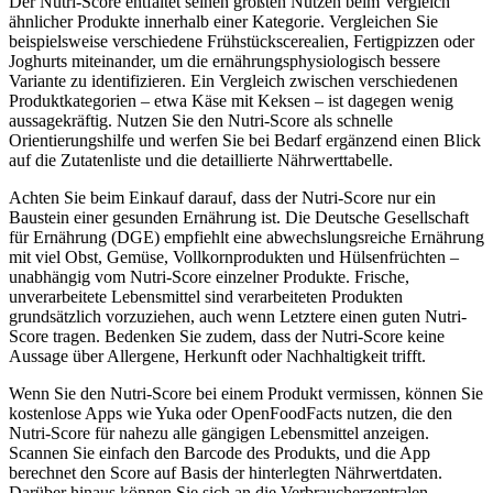
Der Nutri-Score entfaltet seinen größten Nutzen beim Vergleich
ähnlicher Produkte innerhalb einer Kategorie. Vergleichen Sie
beispielsweise verschiedene Frühstückscerealien, Fertigpizzen oder
Joghurts miteinander, um die ernährungsphysiologisch bessere
Variante zu identifizieren. Ein Vergleich zwischen verschiedenen
Produktkategorien – etwa Käse mit Keksen – ist dagegen wenig
aussagekräftig. Nutzen Sie den Nutri-Score als schnelle
Orientierungshilfe und werfen Sie bei Bedarf ergänzend einen Blick
auf die Zutatenliste und die detaillierte Nährwerttabelle.
Achten Sie beim Einkauf darauf, dass der Nutri-Score nur ein
Baustein einer gesunden Ernährung ist. Die Deutsche Gesellschaft
für Ernährung (DGE) empfiehlt eine abwechslungsreiche Ernährung
mit viel Obst, Gemüse, Vollkornprodukten und Hülsenfrüchten –
unabhängig vom Nutri-Score einzelner Produkte. Frische,
unverarbeitete Lebensmittel sind verarbeiteten Produkten
grundsätzlich vorzuziehen, auch wenn Letztere einen guten Nutri-
Score tragen. Bedenken Sie zudem, dass der Nutri-Score keine
Aussage über Allergene, Herkunft oder Nachhaltigkeit trifft.
Wenn Sie den Nutri-Score bei einem Produkt vermissen, können Sie
kostenlose Apps wie Yuka oder OpenFoodFacts nutzen, die den
Nutri-Score für nahezu alle gängigen Lebensmittel anzeigen.
Scannen Sie einfach den Barcode des Produkts, und die App
berechnet den Score auf Basis der hinterlegten Nährwertdaten.
Darüber hinaus können Sie sich an die Verbraucherzentralen