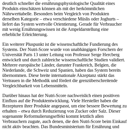
deutlich schneller die ernährungsphysiologische Qualität eines
Produkts einschätzen können als mit der herkömmlichen
Nährwerttabelle. Besonders beim Vergleich von Produkten
derselben Kategorie – etwa verschiedene Müslis oder Joghurts –
liefert das System wertvolle Orientierung. Gerade für Verbraucher
mit wenig Ernährungswissen ist die Ampeldarstellung eine
erhebliche Erleichterung.
Ein weiterer Pluspunkt ist die wissenschaftliche Fundierung des
Systems. Der Nutri-Score wurde von unabhängigen Forschern der
Universität Paris 13 unter Leitung von Professor Serge Hercberg
entwickelt und durch zahlreiche wissenschaftliche Studien validiert.
Mehrere europäische Länder, darunter Frankreich, Belgien, die
Niederlande, die Schweiz und Spanien, haben das System bereits
übernommen. Diese breite internationale Akzeptanz stärkt das
Vertrauen in die Methodik und fördert die grenzüberschreitende
Vergleichbarkeit von Lebensmitteln.
Darüber hinaus hat der Nutri-Score nachweislich einen positiven
Einfluss auf die Produktentwicklung. Viele Hersteller haben die
Rezepturen ihrer Produkte angepasst, um eine bessere Bewertung zu
erhalten – etwa durch Reduzierung von Zucker oder Salz. Dieser
sogenannte Reformulierungseffekt kommt letztlich allen
Verbrauchern zugute, auch denen, die den Nutri-Score beim Einkauf
nicht aktiv beachten. Das Bundesministerium für Ernährung und