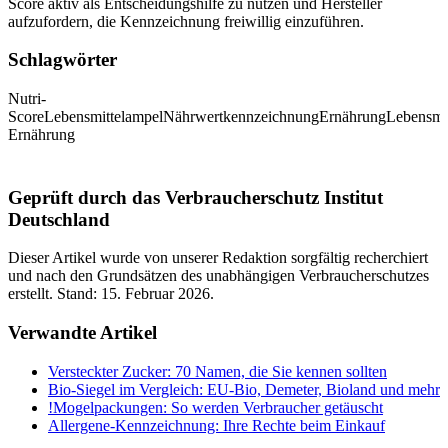
Score aktiv als Entscheidungshilfe zu nutzen und Hersteller
aufzufordern, die Kennzeichnung freiwillig einzuführen.
Schlagwörter
Nutri-
Score
Lebensmittelampel
Nährwertkennzeichnung
Ernährung
Lebensmit
Ernährung
Geprüft durch das Verbraucherschutz Institut
Deutschland
Dieser Artikel wurde von unserer Redaktion sorgfältig recherchiert
und nach den Grundsätzen des unabhängigen Verbraucherschutzes
erstellt. Stand:
15. Februar 2026
.
Verwandte Artikel
Versteckter Zucker: 70 Namen, die Sie kennen sollten
Bio-Siegel im Vergleich: EU-Bio, Demeter, Bioland und mehr
!
Mogelpackungen: So werden Verbraucher getäuscht
Allergene-Kennzeichnung: Ihre Rechte beim Einkauf