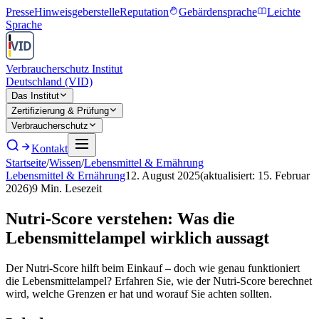
Presse
Hinweisgeberstelle
Reputation
Gebärdensprache
Leichte
Sprache
Verbraucherschutz Institut
Deutschland (VID)
Das Institut
Zertifizierung & Prüfung
Verbraucherschutz
Kontakt
Startseite
/
Wissen
/
Lebensmittel & Ernährung
Lebensmittel & Ernährung
12. August 2025
(aktualisiert:
15. Februar
2026
)
9
Min. Lesezeit
Nutri-Score verstehen: Was die
Lebensmittelampel wirklich aussagt
Der Nutri-Score hilft beim Einkauf – doch wie genau funktioniert
die Lebensmittelampel? Erfahren Sie, wie der Nutri-Score berechnet
wird, welche Grenzen er hat und worauf Sie achten sollten.