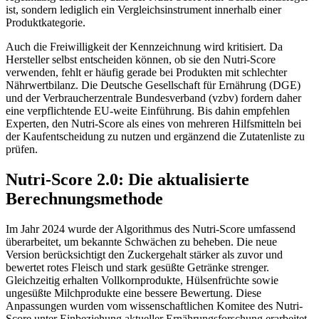
ist, sondern lediglich ein Vergleichsinstrument innerhalb einer
Produktkategorie.
Auch die Freiwilligkeit der Kennzeichnung wird kritisiert. Da
Hersteller selbst entscheiden können, ob sie den Nutri-Score
verwenden, fehlt er häufig gerade bei Produkten mit schlechter
Nährwertbilanz. Die Deutsche Gesellschaft für Ernährung (DGE)
und der Verbraucherzentrale Bundesverband (vzbv) fordern daher
eine verpflichtende EU-weite Einführung. Bis dahin empfehlen
Experten, den Nutri-Score als eines von mehreren Hilfsmitteln bei
der Kaufentscheidung zu nutzen und ergänzend die Zutatenliste zu
prüfen.
Nutri-Score 2.0: Die aktualisierte
Berechnungsmethode
Im Jahr 2024 wurde der Algorithmus des Nutri-Score umfassend
überarbeitet, um bekannte Schwächen zu beheben. Die neue
Version berücksichtigt den Zuckergehalt stärker als zuvor und
bewertet rotes Fleisch und stark gesüßte Getränke strenger.
Gleichzeitig erhalten Vollkornprodukte, Hülsenfrüchte sowie
ungesüßte Milchprodukte eine bessere Bewertung. Diese
Anpassungen wurden vom wissenschaftlichen Komitee des Nutri-
Score unter Einbeziehung aktueller Ernährungsforschung erarbeitet