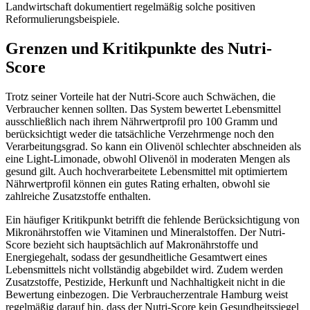
Landwirtschaft dokumentiert regelmäßig solche positiven
Reformulierungsbeispiele.
Grenzen und Kritikpunkte des Nutri-
Score
Trotz seiner Vorteile hat der Nutri-Score auch Schwächen, die
Verbraucher kennen sollten. Das System bewertet Lebensmittel
ausschließlich nach ihrem Nährwertprofil pro 100 Gramm und
berücksichtigt weder die tatsächliche Verzehrmenge noch den
Verarbeitungsgrad. So kann ein Olivenöl schlechter abschneiden als
eine Light-Limonade, obwohl Olivenöl in moderaten Mengen als
gesund gilt. Auch hochverarbeitete Lebensmittel mit optimiertem
Nährwertprofil können ein gutes Rating erhalten, obwohl sie
zahlreiche Zusatzstoffe enthalten.
Ein häufiger Kritikpunkt betrifft die fehlende Berücksichtigung von
Mikronährstoffen wie Vitaminen und Mineralstoffen. Der Nutri-
Score bezieht sich hauptsächlich auf Makronährstoffe und
Energiegehalt, sodass der gesundheitliche Gesamtwert eines
Lebensmittels nicht vollständig abgebildet wird. Zudem werden
Zusatzstoffe, Pestizide, Herkunft und Nachhaltigkeit nicht in die
Bewertung einbezogen. Die Verbraucherzentrale Hamburg weist
regelmäßig darauf hin, dass der Nutri-Score kein Gesundheitssiegel