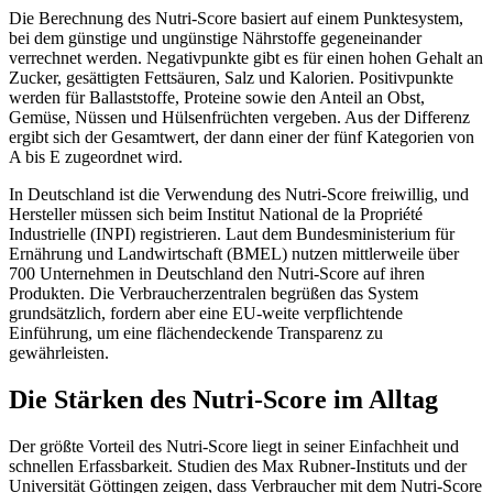
Die Berechnung des Nutri-Score basiert auf einem Punktesystem,
bei dem günstige und ungünstige Nährstoffe gegeneinander
verrechnet werden. Negativpunkte gibt es für einen hohen Gehalt an
Zucker, gesättigten Fettsäuren, Salz und Kalorien. Positivpunkte
werden für Ballaststoffe, Proteine sowie den Anteil an Obst,
Gemüse, Nüssen und Hülsenfrüchten vergeben. Aus der Differenz
ergibt sich der Gesamtwert, der dann einer der fünf Kategorien von
A bis E zugeordnet wird.
In Deutschland ist die Verwendung des Nutri-Score freiwillig, und
Hersteller müssen sich beim Institut National de la Propriété
Industrielle (INPI) registrieren. Laut dem Bundesministerium für
Ernährung und Landwirtschaft (BMEL) nutzen mittlerweile über
700 Unternehmen in Deutschland den Nutri-Score auf ihren
Produkten. Die Verbraucherzentralen begrüßen das System
grundsätzlich, fordern aber eine EU-weite verpflichtende
Einführung, um eine flächendeckende Transparenz zu
gewährleisten.
Die Stärken des Nutri-Score im Alltag
Der größte Vorteil des Nutri-Score liegt in seiner Einfachheit und
schnellen Erfassbarkeit. Studien des Max Rubner-Instituts und der
Universität Göttingen zeigen, dass Verbraucher mit dem Nutri-Score