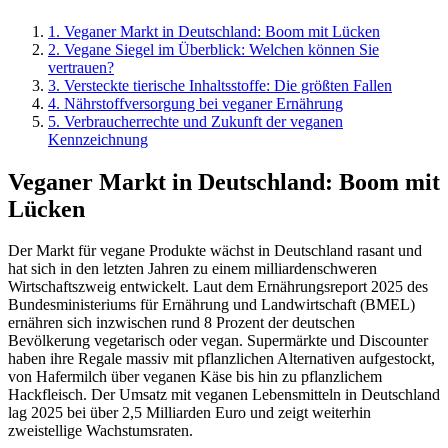
1
.
Veganer Markt in Deutschland: Boom mit Lücken
2
.
Vegane Siegel im Überblick: Welchen können Sie
vertrauen?
3
.
Versteckte tierische Inhaltsstoffe: Die größten Fallen
4
.
Nährstoffversorgung bei veganer Ernährung
5
.
Verbraucherrechte und Zukunft der veganen
Kennzeichnung
Veganer Markt in Deutschland: Boom mit
Lücken
Der Markt für vegane Produkte wächst in Deutschland rasant und
hat sich in den letzten Jahren zu einem milliardenschweren
Wirtschaftszweig entwickelt. Laut dem Ernährungsreport 2025 des
Bundesministeriums für Ernährung und Landwirtschaft (BMEL)
ernähren sich inzwischen rund 8 Prozent der deutschen
Bevölkerung vegetarisch oder vegan. Supermärkte und Discounter
haben ihre Regale massiv mit pflanzlichen Alternativen aufgestockt,
von Hafermilch über veganen Käse bis hin zu pflanzlichem
Hackfleisch. Der Umsatz mit veganen Lebensmitteln in Deutschland
lag 2025 bei über 2,5 Milliarden Euro und zeigt weiterhin
zweistellige Wachstumsraten.