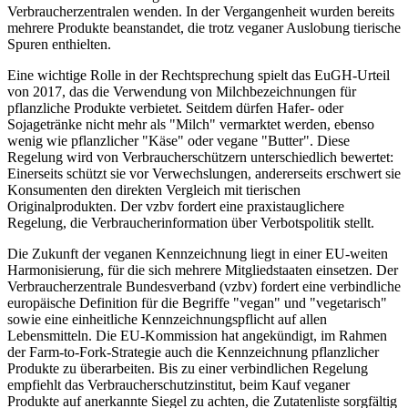
Verbraucherzentralen wenden. In der Vergangenheit wurden bereits
mehrere Produkte beanstandet, die trotz veganer Auslobung tierische
Spuren enthielten.
Eine wichtige Rolle in der Rechtsprechung spielt das EuGH-Urteil
von 2017, das die Verwendung von Milchbezeichnungen für
pflanzliche Produkte verbietet. Seitdem dürfen Hafer- oder
Sojagetränke nicht mehr als "Milch" vermarktet werden, ebenso
wenig wie pflanzlicher "Käse" oder vegane "Butter". Diese
Regelung wird von Verbraucherschützern unterschiedlich bewertet:
Einerseits schützt sie vor Verwechslungen, andererseits erschwert sie
Konsumenten den direkten Vergleich mit tierischen
Originalprodukten. Der vzbv fordert eine praxistauglichere
Regelung, die Verbraucherinformation über Verbotspolitik stellt.
Die Zukunft der veganen Kennzeichnung liegt in einer EU-weiten
Harmonisierung, für die sich mehrere Mitgliedstaaten einsetzen. Der
Verbraucherzentrale Bundesverband (vzbv) fordert eine verbindliche
europäische Definition für die Begriffe "vegan" und "vegetarisch"
sowie eine einheitliche Kennzeichnungspflicht auf allen
Lebensmitteln. Die EU-Kommission hat angekündigt, im Rahmen
der Farm-to-Fork-Strategie auch die Kennzeichnung pflanzlicher
Produkte zu überarbeiten. Bis zu einer verbindlichen Regelung
empfiehlt das Verbraucherschutzinstitut, beim Kauf veganer
Produkte auf anerkannte Siegel zu achten, die Zutatenliste sorgfältig