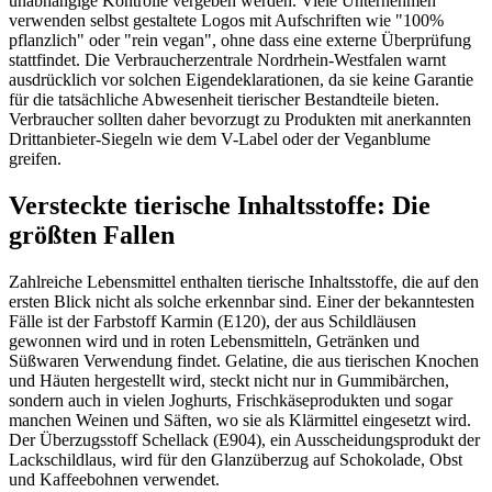
unabhängige Kontrolle vergeben werden. Viele Unternehmen
verwenden selbst gestaltete Logos mit Aufschriften wie "100%
pflanzlich" oder "rein vegan", ohne dass eine externe Überprüfung
stattfindet. Die Verbraucherzentrale Nordrhein-Westfalen warnt
ausdrücklich vor solchen Eigendeklarationen, da sie keine Garantie
für die tatsächliche Abwesenheit tierischer Bestandteile bieten.
Verbraucher sollten daher bevorzugt zu Produkten mit anerkannten
Drittanbieter-Siegeln wie dem V-Label oder der Veganblume
greifen.
Versteckte tierische Inhaltsstoffe: Die
größten Fallen
Zahlreiche Lebensmittel enthalten tierische Inhaltsstoffe, die auf den
ersten Blick nicht als solche erkennbar sind. Einer der bekanntesten
Fälle ist der Farbstoff Karmin (E120), der aus Schildläusen
gewonnen wird und in roten Lebensmitteln, Getränken und
Süßwaren Verwendung findet. Gelatine, die aus tierischen Knochen
und Häuten hergestellt wird, steckt nicht nur in Gummibärchen,
sondern auch in vielen Joghurts, Frischkäseprodukten und sogar
manchen Weinen und Säften, wo sie als Klärmittel eingesetzt wird.
Der Überzugsstoff Schellack (E904), ein Ausscheidungsprodukt der
Lackschildlaus, wird für den Glanzüberzug auf Schokolade, Obst
und Kaffeebohnen verwendet.