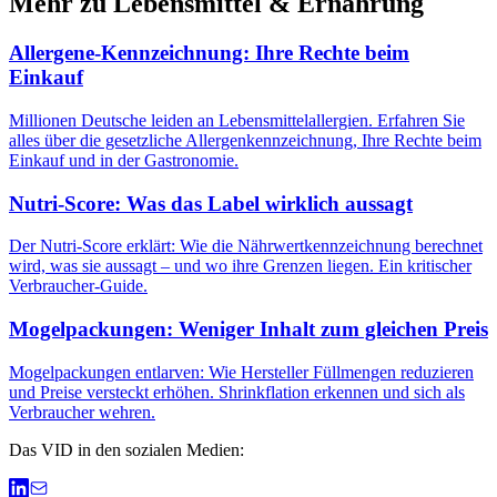
Mehr zu
Lebensmittel & Ernährung
Allergene-Kennzeichnung: Ihre Rechte beim
Einkauf
Millionen Deutsche leiden an Lebensmittelallergien. Erfahren Sie
alles über die gesetzliche Allergenkennzeichnung, Ihre Rechte beim
Einkauf und in der Gastronomie.
Nutri-Score: Was das Label wirklich aussagt
Der Nutri-Score erklärt: Wie die Nährwertkennzeichnung berechnet
wird, was sie aussagt – und wo ihre Grenzen liegen. Ein kritischer
Verbraucher-Guide.
Mogelpackungen: Weniger Inhalt zum gleichen Preis
Mogelpackungen entlarven: Wie Hersteller Füllmengen reduzieren
und Preise versteckt erhöhen. Shrinkflation erkennen und sich als
Verbraucher wehren.
Das VID in den sozialen Medien: