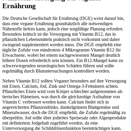
Ernährung
Die Deutsche Gesellschaft für Ernährung (DGE) weist darauf hin,
dass eine vegane Ernährung grundsätzlich alle notwendigen
Nährstoffe liefern kann, jedoch eine sorgfältige Planung erfordert.
Besonders kritisch ist die Versorgung mit Vitamin B12, das in
pflanzlichen Lebensmitteln praktisch nicht vorkommt und daher
zwingend supplementiert werden muss. Die DGE empfiehlt eine
tägliche Zufuhr von mindestens 4 Mikrogramm Vitamin B12 für
Erwachsene, wobei bei einem nachgewiesenen Mangel deutlich
höhere Dosen erforderlich sein können. Ein B12-Mangel kann zu
schwerwiegenden neurologischen Schäden führen und sollte
regelmäßig durch Blutuntersuchungen kontrolliert werden.
Neben Vitamin B12 sollten Veganer besonders auf ihre Versorgung
mit Eisen, Calcium, Jod, Zink und Omega-3-Fettsäuren achten.
Pflanzliches Eisen wird vom Körper schlechter aufgenommen als
tierisches Hämeisen, was durch die gleichzeitige Aufnahme von
Vitamin C verbessert werden kann. Calcium findet sich in
angereicherten Pflanzendrinks, dunkelgrünem Blattgemüse und
Mineralwasser, doch die DGE empfiehlt, die Zufuhr regelmäßig zu
überprüfen. Jod sollte über jodiertes Speisesalz oder Algenprodukte
mit definiertem Jodgehalt zugeführt werden, da eine
Unterversorgung die Schilddrüsenfunktion beeinträchtigen kann.