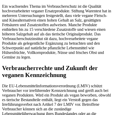
Ein wachsendes Thema im Verbraucherschutz ist die Qualität
hochverarbeiteter veganer Ersatzprodukte. Stiftung Warentest hat in
mehreren Untersuchungen festgestellt, dass viele vegane Fleisch-
und Käsealternativen einen hohen Gehalt an Salz, gesättigten
Fettsäuren und Zusatzstoffen aufweisen. Manche Produkte
enthielten bis zu 15 verschiedene Zusatzstoffe und wiesen einen
höheren Salzgehalt auf als das tierische Originalprodukt. Das
Verbraucherschutzinstitut rät dazu, hochverarbeitete vegane
Produkte als gelegentliche Ergänzung zu betrachten und den
Schwerpunkt auf natürliche pflanzliche Lebensmittel wie
Hülsenfrüchte, Vollkornprodukte, Nüsse und frisches Obst und
Gemüse zu legen.
Verbraucherrechte und Zukunft der
veganen Kennzeichnung
Die EU-Lebensmittelinformationsverordnung (LMIV) schützt
Verbraucher vor irreführender Kennzeichnung und greift auch bei
veganen Produkten. Wird ein Produkt als vegan beworben, obwohl
es tierische Bestandteile enthält, liegt ein Verstoß gegen das
Irreführungsverbot nach Artikel 7 der LMIV vor. Betroffene
Verbraucher können sich an die zuständige
Lebensmittelüberwachung ihres Bundeslandes oder an die