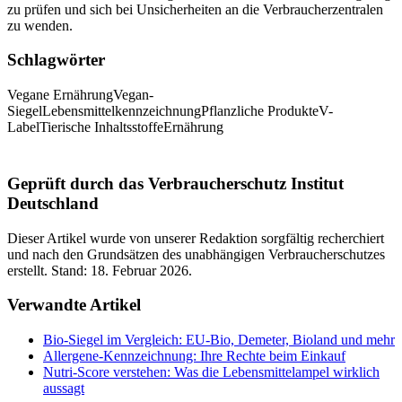
zu prüfen und sich bei Unsicherheiten an die Verbraucherzentralen
zu wenden.
Schlagwörter
Vegane Ernährung
Vegan-
Siegel
Lebensmittelkennzeichnung
Pflanzliche Produkte
V-
Label
Tierische Inhaltsstoffe
Ernährung
Geprüft durch das Verbraucherschutz Institut
Deutschland
Dieser Artikel wurde von unserer Redaktion sorgfältig recherchiert
und nach den Grundsätzen des unabhängigen Verbraucherschutzes
erstellt. Stand:
18. Februar 2026
.
Verwandte Artikel
Bio-Siegel im Vergleich: EU-Bio, Demeter, Bioland und mehr
Allergene-Kennzeichnung: Ihre Rechte beim Einkauf
Nutri-Score verstehen: Was die Lebensmittelampel wirklich
aussagt