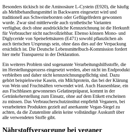
Besonders tückisch ist die Aminosäure L-Cystein (E920), die häufig
als Mehlbehandlungsmittel in Backwaren eingesetzt wird und
traditionell aus Schweineborsten oder Geflügelfedern gewonnen
wurde. Zwar sind mittlerweile auch synthetische Varianten
verfügbar, doch ohne ausdrückliche Kennzeichnung ist die Herkunft
für Verbraucher nicht nachvollziehbar. Ebenso können Mono- und
Diglyceride von Speisefettsäuren (E471) sowohl pflanzlichen als
auch tierischen Ursprungs sein, ohne dass dies auf der Verpackung
ersichtlich ist. Die Deutsche Lebensmittelbuch-Kommission fordert
hier mehr Transparenz in der Deklaration.
Ein weiteres Problem sind sogenannte Verarbeitungshilfsstoffe, die
im Herstellungsprozess eingesetzt werden, aber nicht im Endprodukt
verbleiben und daher nicht kennzeichnungspflichtig sind. Dazu
gehört beispielsweise Kasein, ein Milchprotein, das bei der Klärung
von Wein und Fruchtsäften verwendet wird. Auch Hausenblase, ein
aus Fischblasen gewonnenes Gelatinepräparat, kommt in der
Getränkeherstellung zum Einsatz, ohne auf dem Etikett erscheinen
zu müssen. Das Verbraucherschutzinstitut empfiehlt Veganern, bei
verarbeiteten Produkten gezielt auf anerkannte Vegan-Siegel zu
achten, da die Zutatenliste allein keine vollständige Auskunft über
alle verwendeten Stoffe gibt.
Nährstoffversorgung bei veganer