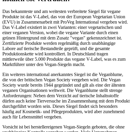
Das bekannteste und am weitesten verbreitete Siegel für vegane
Produkte ist das V-Label, das von der European Vegetarian Union
(EVU) in Zusammenarbeit mit ProVeg International vergeben wird.
Das V-Label existiert in zwei Varianten: einer vegetarischen und
einer veganen Version, wobei die vegane Variante durch einen
grünen Hintergrund mit dem Zusatz "vegan" gekennzeichnet ist.
Zertifizierte Produkte werden regelmäßig durch unabhängige
Labore auf tierische Bestandteile geprüft, und die gesamte
Produktionskette wird kontrolliert. In Deutschland tragen
mittlerweile über 5.000 Produkte das vegane V-Label, was es zum
Marktführer unter den Vegan-Siegeln macht.
Ein weiteres international anerkanntes Siegel ist die Veganblume,
die von der britischen Vegan Society vergeben wird. Die Vegan
Society wurde bereits 1944 gegründet und gilt als eine der ältesten
veganen Organisationen weltweit. Die Veganblume stellt strenge
Anforderungen: Neben dem Verzicht auf tierische Inhaltsstoffe
dürfen auch keine Tierversuche im Zusammenhang mit dem Produkt
durchgeführt worden sein. Dieses Siegel findet sich besonders
häufig auf Kosmetik- und Pflegeprodukten, wird aber zunehmend
auch für Lebensmittel vergeben.
Vorsicht ist bei herstellereigenen Vegan-Siegeln geboten, die ohne