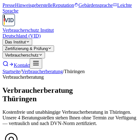
Presse
Hinweisgeberstelle
Reputation
Gebärdensprache
Leichte
Sprache
Verbraucherschutz Institut
Deutschland (VID)
Das Institut
Zertifizierung & Prüfung
Verbraucherschutz
Kontakt
Startseite
/
Verbraucherberatung
/
Thüringen
Verbraucherberatung
Verbraucherberatung
Thüringen
Kostenfreie und unabhängige Verbraucherberatung in
Thüringen
.
Unsere
4
Beratungsstellen stehen Ihnen ohne Termin zur Verfügung
— vertraulich und nach DVN-Norm zertifiziert.