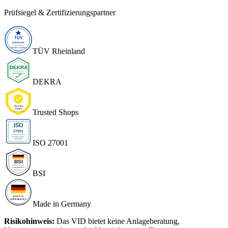
Prüfsiegel & Zertifizierungspartner
TÜV Rheinland
DEKRA
Trusted Shops
ISO 27001
BSI
Made in Germany
Risikohinweis:
Das VID bietet keine Anlageberatung,