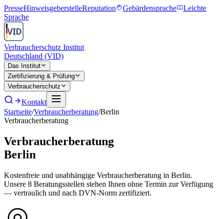
Presse
Hinweisgeberstelle
Reputation
Gebärdensprache
Leichte
Sprache
Verbraucherschutz Institut
Deutschland (VID)
Das Institut
Zertifizierung & Prüfung
Verbraucherschutz
Kontakt
Startseite
/
Verbraucherberatung
/
Berlin
Verbraucherberatung
Verbraucherberatung
Berlin
Kostenfreie und unabhängige Verbraucherberatung in
Berlin
.
Unsere
8
Beratungsstellen stehen Ihnen ohne Termin zur Verfügung
— vertraulich und nach DVN-Norm zertifiziert.