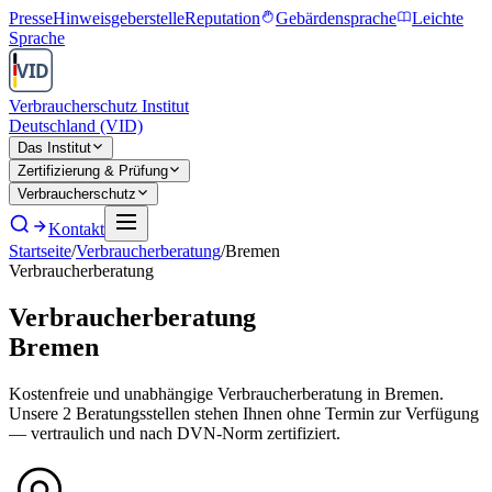
Presse
Hinweisgeberstelle
Reputation
Gebärdensprache
Leichte
Sprache
Verbraucherschutz Institut
Deutschland (VID)
Das Institut
Zertifizierung & Prüfung
Verbraucherschutz
Kontakt
Startseite
/
Verbraucherberatung
/
Bremen
Verbraucherberatung
Verbraucherberatung
Bremen
Kostenfreie und unabhängige Verbraucherberatung in
Bremen
.
Unsere
2
Beratungsstellen stehen Ihnen ohne Termin zur Verfügung
— vertraulich und nach DVN-Norm zertifiziert.