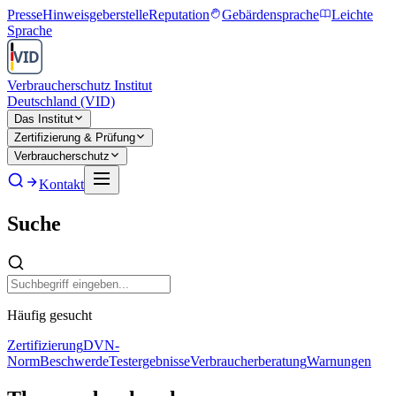
Presse
Hinweisgeberstelle
Reputation
Gebärdensprache
Leichte
Sprache
Verbraucherschutz Institut
Deutschland (VID)
Das Institut
Zertifizierung & Prüfung
Verbraucherschutz
Kontakt
Suche
Häufig gesucht
Zertifizierung
DVN-
Norm
Beschwerde
Testergebnisse
Verbraucherberatung
Warnungen