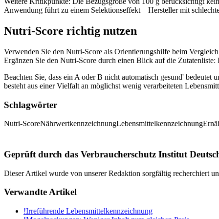
Weitere Kritikpunkte: Die Bezugsgröße von 100 g berücksichtigt keine
Anwendung führt zu einem Selektionseffekt – Hersteller mit schlecht
Nutri-Score richtig nutzen
Verwenden Sie den Nutri-Score als Orientierungshilfe beim Vergleich 
Ergänzen Sie den Nutri-Score durch einen Blick auf die Zutatenliste:
Beachten Sie, dass ein A oder B nicht automatisch gesund' bedeutet 
besteht aus einer Vielfalt an möglichst wenig verarbeiteten Lebensmitt
Schlagwörter
Nutri-Score
Nährwertkennzeichnung
Lebensmittelkennzeichnung
Ernä
Geprüft durch das Verbraucherschutz Institut Deutsc
Dieser Artikel wurde von unserer Redaktion sorgfältig recherchiert 
Verwandte Artikel
!
Irreführende Lebensmittelkennzeichnung