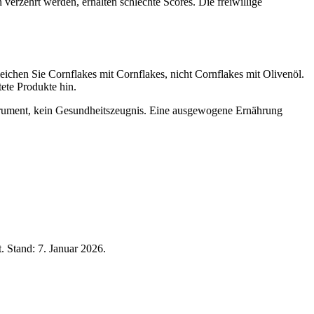
verzehrt werden, erhalten schlechte Scores. Die freiwillige
eichen Sie Cornflakes mit Cornflakes, nicht Cornflakes mit Olivenöl.
tete Produkte hin.
nstrument, kein Gesundheitszeugnis. Eine ausgewogene Ernährung
t. Stand:
7. Januar 2026
.