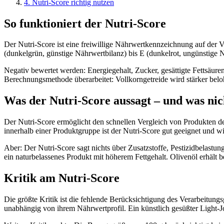
4
.
Nutri-Score richtig nutzen
So funktioniert der Nutri-Score
Der Nutri-Score ist eine freiwillige Nährwertkennzeichnung auf der V
(dunkelgrün, günstige Nährwertbilanz) bis E (dunkelrot, ungünstige 
Negativ bewertet werden: Energiegehalt, Zucker, gesättigte Fettsäuren
Berechnungsmethode überarbeitet: Vollkorngetreide wird stärker belo
Was der Nutri-Score aussagt – und was nic
Der Nutri-Score ermöglicht den schnellen Vergleich von Produkten de
innerhalb einer Produktgruppe ist der Nutri-Score gut geeignet und wi
Aber: Der Nutri-Score sagt nichts über Zusatzstoffe, Pestizidbelastun
ein naturbelassenes Produkt mit höherem Fettgehalt. Olivenöl erhält b
Kritik am Nutri-Score
Die größte Kritik ist die fehlende Berücksichtigung des Verarbeitun
unabhängig von ihrem Nährwertprofil. Ein künstlich gesüßter Light-Jo