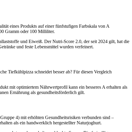
ität eines Produkts auf einer fünfstufigen Farbskala von A
00 Gramm oder 100 Milliliter.
aststoffe und Eiweiß. Der Nutri-Score 2.0, der seit 2024 gilt, hat die
Getränke und feste Lebensmittel wurden verfeinert.
che Tiefkühlpizza schneidet besser ab? Für diesen Vergleich
odukt mit optimiertem Nährwertprofil kann ein besseres A erhalten als
anen Ernährung als gesundheitsförderlich gilt.
A-Gruppe 4) mit erhöhten Gesundheitsrisiken verbunden sind –
halten als ein handwerklich hergestellter Naturjoghurt.