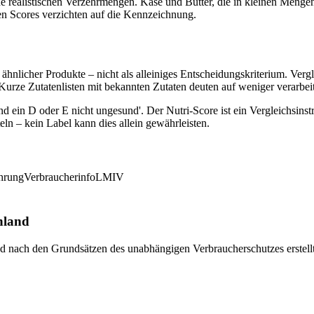
 realistischen Verzehrmengen. Käse und Butter, die in kleinen Mengen 
en Scores verzichten auf die Kennzeichnung.
ähnlicher Produkte – nicht als alleiniges Entscheidungskriterium. Vergl
 Kurze Zutatenlisten mit bekannten Zutaten deuten auf weniger verarbei
und ein D oder E nicht ungesund'. Der Nutri-Score ist ein Vergleichsi
eln – kein Label kann dies allein gewährleisten.
hrung
Verbraucherinfo
LMIV
hland
und nach den Grundsätzen des unabhängigen Verbraucherschutzes erstell