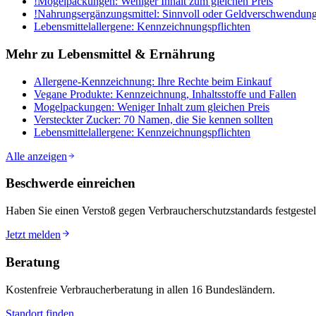
!
Mogelpackungen: Weniger Inhalt zum gleichen Preis
!
Nahrungsergänzungsmittel: Sinnvoll oder Geldverschwendun
Lebensmittelallergene: Kennzeichnungspflichten
Mehr zu
Lebensmittel & Ernährung
Allergene-Kennzeichnung: Ihre Rechte beim Einkauf
Vegane Produkte: Kennzeichnung, Inhaltsstoffe und Fallen
Mogelpackungen: Weniger Inhalt zum gleichen Preis
Versteckter Zucker: 70 Namen, die Sie kennen sollten
Lebensmittelallergene: Kennzeichnungspflichten
Alle anzeigen
Beschwerde einreichen
Haben Sie einen Verstoß gegen Verbraucherschutzstandards festgestell
Jetzt melden
Beratung
Kostenfreie Verbraucherberatung in allen 16 Bundesländern.
Standort finden