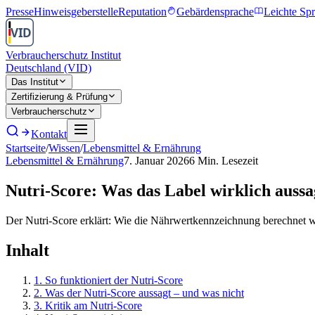
Presse
Hinweisgeberstelle
Reputation
Gebärdensprache
Leichte Sp
Verbraucherschutz Institut
Deutschland (VID)
Das Institut
Zertifizierung & Prüfung
Verbraucherschutz
Kontakt
Startseite
/
Wissen
/
Lebensmittel & Ernährung
Lebensmittel & Ernährung
7. Januar 2026
6
Min. Lesezeit
Nutri-Score: Was das Label wirklich aussa
Der Nutri-Score erklärt: Wie die Nährwertkennzeichnung berechnet wi
Inhalt
1
.
So funktioniert der Nutri-Score
2
.
Was der Nutri-Score aussagt – und was nicht
3
.
Kritik am Nutri-Score