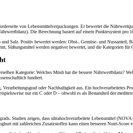
orderseite von Lebensmittelverpackungen. Er bewertet die Nährwertqual
Nährwertbilanz). Die Berechnung basiert auf einem Punktesystem pro 1
 und Salz. Positiv bewertet werden: Obst-, Gemüse- und Nussanteil, Ball
hnt, Süßungsmittel werden negativer bewertet, und die Kategorien für 
ht
rselben Kategorie: Welches Müsli hat die bessere Nährwertbilanz? Wel
ssenschaftlich fundiert.
g, Verarbeitungsgrad oder Nachhaltigkeit aus. Ein hochverarbeitetes Pr
eispielsweise nur ein C oder D – obwohl es als Bestandteil der mediterr
gsgrads. Studien zeigen, dass ultrahochverarbeitete Lebensmittel (NOV
ghurt mit zahlreichen Zusatzstoffen kann einen besseren Nutri-Score er