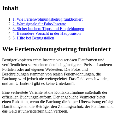
Inhalt
1
.
Wie Ferienwohnungsbetrug funktioniert
2
.
Warnsignale für Fake-Inserate
3
.
Sicher buchen: Tipps und Empfehlungen
4
.
Besondere Vorsicht in der Hauptsaison
5
.
Hilfe bei Betrugsfällen
Wie Ferienwohnungsbetrug funktioniert
Betrüger kopieren echte Inserate von seriösen Plattformen und
veröffentlichen sie zu einem deutlich günstigeren Preis auf anderen
Portalen oder auf eigenen Webseiten. Die Fotos und
Beschreibungen stammen von realen Ferienwohnungen, die
Buchung wird jedoch nie weitergeleitet. Das Geld verschwindet,
und am Urlaubsort gibt es keine Unterkunft.
Eine verbreitete Variante ist die Kontaktaufnahme außerhalb der
offiziellen Buchungsplattform. Der angebliche Vermieter bietet
einen Rabatt an, wenn die Buchung direkt per Überweisung erfolgt.
Damit umgehen die Betrüger den Zahlungsschutz der Plattform und
das Geld ist unwiederbringlich verloren.