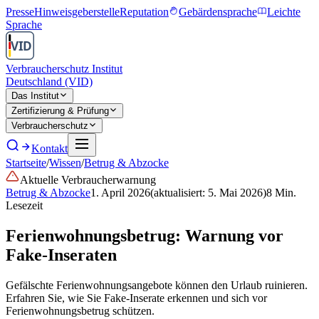
Presse
Hinweisgeberstelle
Reputation
Gebärdensprache
Leichte
Sprache
Verbraucherschutz Institut
Deutschland (VID)
Das Institut
Zertifizierung & Prüfung
Verbraucherschutz
Kontakt
Startseite
/
Wissen
/
Betrug & Abzocke
Aktuelle Verbraucherwarnung
Betrug & Abzocke
1. April 2026
(aktualisiert:
5. Mai 2026
)
8
Min.
Lesezeit
Ferienwohnungsbetrug: Warnung vor
Fake-Inseraten
Gefälschte Ferienwohnungsangebote können den Urlaub ruinieren.
Erfahren Sie, wie Sie Fake-Inserate erkennen und sich vor
Ferienwohnungsbetrug schützen.