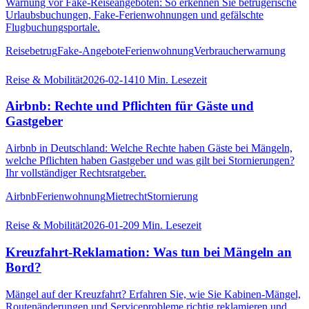
Warnung vor Fake-Reiseangeboten: So erkennen Sie betrügerische
Urlaubsbuchungen, Fake-Ferienwohnungen und gefälschte
Flugbuchungsportale.
Reisebetrug
Fake-Angebote
Ferienwohnung
Verbraucherwarnung
Reise & Mobilität
2026-02-14
10
Min. Lesezeit
Airbnb: Rechte und Pflichten für Gäste und
Gastgeber
Airbnb in Deutschland: Welche Rechte haben Gäste bei Mängeln,
welche Pflichten haben Gastgeber und was gilt bei Stornierungen?
Ihr vollständiger Rechtsratgeber.
Airbnb
Ferienwohnung
Mietrecht
Stornierung
Reise & Mobilität
2026-01-20
9
Min. Lesezeit
Kreuzfahrt-Reklamation: Was tun bei Mängeln an
Bord?
Mängel auf der Kreuzfahrt? Erfahren Sie, wie Sie Kabinen-Mängel,
Routenänderungen und Serviceprobleme richtig reklamieren und