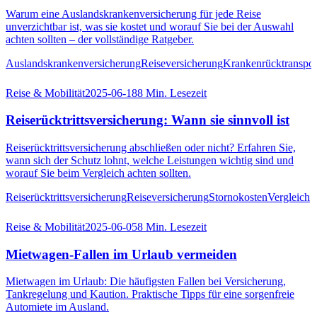
Warum eine Auslandskrankenversicherung für jede Reise
unverzichtbar ist, was sie kostet und worauf Sie bei der Auswahl
achten sollten – der vollständige Ratgeber.
Auslandskrankenversicherung
Reiseversicherung
Krankenrücktranspor
Reise & Mobilität
2025-06-18
8
Min. Lesezeit
Reiserücktrittsversicherung: Wann sie sinnvoll ist
Reiserücktrittsversicherung abschließen oder nicht? Erfahren Sie,
wann sich der Schutz lohnt, welche Leistungen wichtig sind und
worauf Sie beim Vergleich achten sollten.
Reiserücktrittsversicherung
Reiseversicherung
Stornokosten
Vergleich
Reise & Mobilität
2025-06-05
8
Min. Lesezeit
Mietwagen-Fallen im Urlaub vermeiden
Mietwagen im Urlaub: Die häufigsten Fallen bei Versicherung,
Tankregelung und Kaution. Praktische Tipps für eine sorgenfreie
Automiete im Ausland.