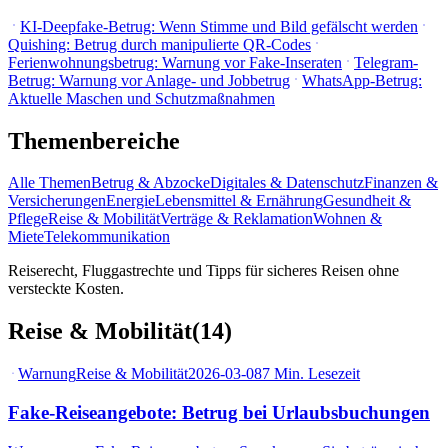
KI-Deepfake-Betrug: Wenn Stimme und Bild gefälscht werden
Quishing: Betrug durch manipulierte QR-Codes
Ferienwohnungsbetrug: Warnung vor Fake-Inseraten
Telegram-
Betrug: Warnung vor Anlage- und Jobbetrug
WhatsApp-Betrug:
Aktuelle Maschen und Schutzmaßnahmen
Themenbereiche
Alle Themen
Betrug & Abzocke
Digitales & Datenschutz
Finanzen &
Versicherungen
Energie
Lebensmittel & Ernährung
Gesundheit &
Pflege
Reise & Mobilität
Verträge & Reklamation
Wohnen &
Miete
Telekommunikation
Reiserecht, Fluggastrechte und Tipps für sicheres Reisen ohne
versteckte Kosten.
Reise & Mobilität
(
14
)
Warnung
Reise & Mobilität
2026-03-08
7
Min. Lesezeit
Fake-Reiseangebote: Betrug bei Urlaubsbuchungen