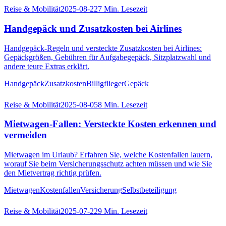
Reise & Mobilität
2025-08-22
7
Min. Lesezeit
Handgepäck und Zusatzkosten bei Airlines
Handgepäck-Regeln und versteckte Zusatzkosten bei Airlines:
Gepäckgrößen, Gebühren für Aufgabegepäck, Sitzplatzwahl und
andere teure Extras erklärt.
Handgepäck
Zusatzkosten
Billigflieger
Gepäck
Reise & Mobilität
2025-08-05
8
Min. Lesezeit
Mietwagen-Fallen: Versteckte Kosten erkennen und
vermeiden
Mietwagen im Urlaub? Erfahren Sie, welche Kostenfallen lauern,
worauf Sie beim Versicherungsschutz achten müssen und wie Sie
den Mietvertrag richtig prüfen.
Mietwagen
Kostenfallen
Versicherung
Selbstbeteiligung
Reise & Mobilität
2025-07-22
9
Min. Lesezeit