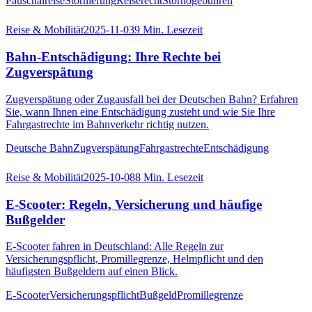
Pauschalreise
Stornierung
Reiserecht
Stornogebühren
Reise & Mobilität
2025-11-03
9
Min. Lesezeit
Bahn-Entschädigung: Ihre Rechte bei
Zugverspätung
Zugverspätung oder Zugausfall bei der Deutschen Bahn? Erfahren
Sie, wann Ihnen eine Entschädigung zusteht und wie Sie Ihre
Fahrgastrechte im Bahnverkehr richtig nutzen.
Deutsche Bahn
Zugverspätung
Fahrgastrechte
Entschädigung
Reise & Mobilität
2025-10-08
8
Min. Lesezeit
E-Scooter: Regeln, Versicherung und häufige
Bußgelder
E-Scooter fahren in Deutschland: Alle Regeln zur
Versicherungspflicht, Promillegrenze, Helmpflicht und den
häufigsten Bußgeldern auf einen Blick.
E-Scooter
Versicherungspflicht
Bußgeld
Promillegrenze