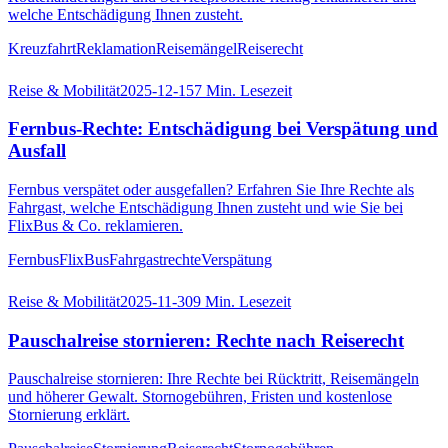
welche Entschädigung Ihnen zusteht.
Kreuzfahrt
Reklamation
Reisemängel
Reiserecht
Reise & Mobilität
2025-12-15
7
Min. Lesezeit
Fernbus-Rechte: Entschädigung bei Verspätung und
Ausfall
Fernbus verspätet oder ausgefallen? Erfahren Sie Ihre Rechte als
Fahrgast, welche Entschädigung Ihnen zusteht und wie Sie bei
FlixBus & Co. reklamieren.
Fernbus
FlixBus
Fahrgastrechte
Verspätung
Reise & Mobilität
2025-11-30
9
Min. Lesezeit
Pauschalreise stornieren: Rechte nach Reiserecht
Pauschalreise stornieren: Ihre Rechte bei Rücktritt, Reisemängeln
und höherer Gewalt. Stornogebühren, Fristen und kostenlose
Stornierung erklärt.