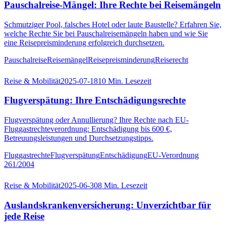
Pauschalreise-Mängel: Ihre Rechte bei Reisemängeln
Schmutziger Pool, falsches Hotel oder laute Baustelle? Erfahren Sie,
welche Rechte Sie bei Pauschalreisemängeln haben und wie Sie
eine Reisepreisminderung erfolgreich durchsetzen.
Pauschalreise
Reisemängel
Reisepreisminderung
Reiserecht
Reise & Mobilität
2025-07-18
10
Min. Lesezeit
Flugverspätung: Ihre Entschädigungsrechte
Flugverspätung oder Annullierung? Ihre Rechte nach EU-
Fluggastrechteverordnung: Entschädigung bis 600 €,
Betreuungsleistungen und Durchsetzungstipps.
Fluggastrechte
Flugverspätung
Entschädigung
EU-Verordnung
261/2004
Reise & Mobilität
2025-06-30
8
Min. Lesezeit
Auslandskrankenversicherung: Unverzichtbar für
jede Reise