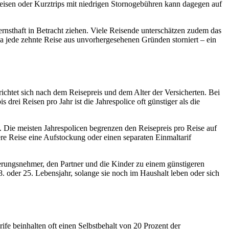
-Reisen oder Kurztrips mit niedrigen Stornogebühren kann dagegen auf
 ernsthaft in Betracht ziehen. Viele Reisende unterschätzen zudem das
wa jede zehnte Reise aus unvorhergesehenen Gründen storniert – ein
 richtet sich nach dem Reisepreis und dem Alter der Versicherten. Bei
drei Reisen pro Jahr ist die Jahrespolice oft günstiger als die
. Die meisten Jahrespolicen begrenzen den Reisepreis pro Reise auf
re Reise eine Aufstockung oder einen separaten Einmaltarif
cherungsnehmer, den Partner und die Kinder zu einem günstigeren
18. oder 25. Lebensjahr, solange sie noch im Haushalt leben oder sich
rife beinhalten oft einen Selbstbehalt von 20 Prozent der