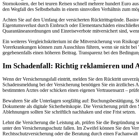
Stornokosten, der bei teuren Reisen schnell mehrere hundert Euro ausm
den Wegfall des Selbstbehalts in einem sinnvollen Verhältnis zum mög
Achten Sie auf den Umfang der versicherten Rücktrittsgründe. Basisv
Eigentumsverlust durch Einbruch oder Elementarschäden einschließen
Quarantäneanordnungen und Einreiseverbote mitversichert sind, wenn
Ein weiteres Vergleichskriterium ist die Mitversicherung von Risiko
Vorerkrankungen können zum Ausschluss führen, wenn sie nicht bei V
gegebenenfalls einen höheren Beitrag. Transparenz bei den Bedingung
Im Schadenfall: Richtig reklamieren und 
Wenn der Versicherungsfall eintritt, melden Sie den Rücktritt unverzü
Schadensmeldung bei der Versicherung benötigen Sie ein ärztliches At
bestimmten Arztes oder schicken einen eigenen Vertrauensarzt – prüf
Bewahren Sie alle Unterlagen sorgfältig auf: Buchungsbestätigung, St
Dokumente als digitale Sicherheitskopie. Die Versicherung prüft den 
Ablehnungen sollten Sie schriftlich nachhaken und eine Frist setzen.
Lehnt die Versicherung die Leistung ab, prüfen Sie die Begründung s
unter den Versicherungsschutz fallen. Im Zweifel können Sie den Ver
Rechtsschutzversicherung oder die Beratung durch einen Fachanwalt f