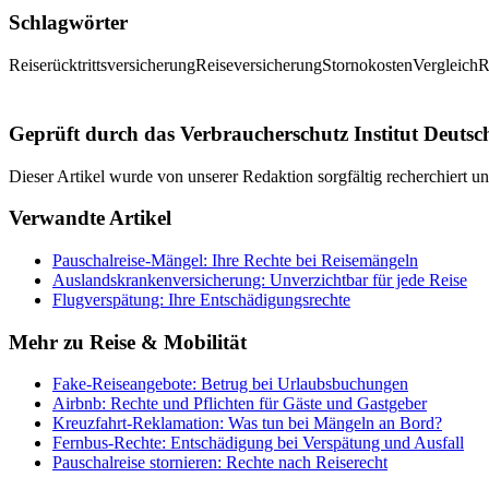
Schlagwörter
Reiserücktrittsversicherung
Reiseversicherung
Stornokosten
Vergleich
R
Geprüft durch das Verbraucherschutz Institut Deutsc
Dieser Artikel wurde von unserer Redaktion sorgfältig recherchiert 
Verwandte Artikel
Pauschalreise-Mängel: Ihre Rechte bei Reisemängeln
Auslandskrankenversicherung: Unverzichtbar für jede Reise
Flugverspätung: Ihre Entschädigungsrechte
Mehr zu
Reise & Mobilität
Fake-Reiseangebote: Betrug bei Urlaubsbuchungen
Airbnb: Rechte und Pflichten für Gäste und Gastgeber
Kreuzfahrt-Reklamation: Was tun bei Mängeln an Bord?
Fernbus-Rechte: Entschädigung bei Verspätung und Ausfall
Pauschalreise stornieren: Rechte nach Reiserecht