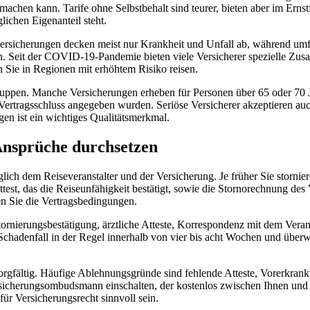
achen kann. Tarife ohne Selbstbehalt sind teurer, bieten aber im Ernstf
lichen Eigenanteil steht.
ersicherungen decken meist nur Krankheit und Unfall ab, während umfas
. Seit der COVID-19-Pandemie bieten viele Versicherer spezielle Zusat
 Sie in Regionen mit erhöhtem Risiko reisen.
gruppen. Manche Versicherungen erheben für Personen über 65 oder 70 J
ertragsschluss angegeben wurden. Seriöse Versicherer akzeptieren au
en ist ein wichtiges Qualitätsmerkmal.
Ansprüche durchsetzen
glich dem Reiseveranstalter und der Versicherung. Je früher Sie stornier
test, das die Reiseunfähigkeit bestätigt, sowie die Stornorechnung des
en Sie die Vertragsbedingungen.
ornierungsbestätigung, ärztliche Atteste, Korrespondenz mit dem Verans
Schadenfall in der Regel innerhalb von vier bis acht Wochen und überw
orgfältig. Häufige Ablehnungsgründe sind fehlende Atteste, Vorerkrank
sicherungsombudsmann einschalten, der kostenlos zwischen Ihnen und d
ür Versicherungsrecht sinnvoll sein.