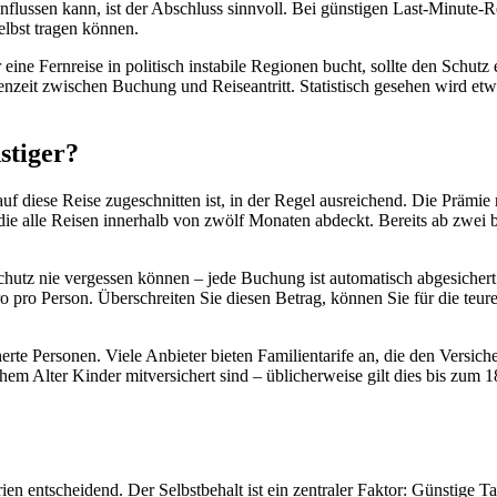
influssen kann, ist der Abschluss sinnvoll. Bei günstigen Last-Minute
elbst tragen können.
eine Fernreise in politisch instabile Regionen bucht, sollte den Schutz
enzeit zwischen Buchung und Reiseantritt. Statistisch gesehen wird et
stiger?
auf diese Reise zugeschnitten ist, in der Regel ausreichend. Die Prämie
e alle Reisen innerhalb von zwölf Monaten abdeckt. Bereits ab zwei bis 
chutz nie vergessen können – jede Buchung ist automatisch abgesichert
pro Person. Überschreiten Sie diesen Betrag, können Sie für die teure
herte Personen. Viele Anbieter bieten Familientarife an, die den Versi
chem Alter Kinder mitversichert sind – üblicherweise gilt dies bis zum 
en entscheidend. Der Selbstbehalt ist ein zentraler Faktor: Günstige Ta