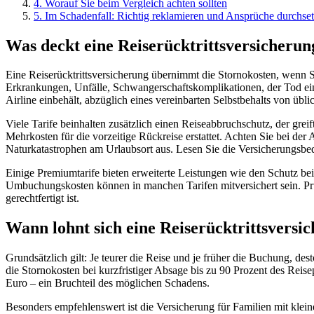
4
.
Worauf Sie beim Vergleich achten sollten
5
.
Im Schadenfall: Richtig reklamieren und Ansprüche durchse
Was deckt eine Reiserücktrittsversicherun
Eine Reiserücktrittsversicherung übernimmt die Stornokosten, wenn S
Erkrankungen, Unfälle, Schwangerschaftskomplikationen, der Tod eines
Airline einbehält, abzüglich eines vereinbarten Selbstbehalts von übl
Viele Tarife beinhalten zusätzlich einen Reiseabbruchschutz, der grei
Mehrkosten für die vorzeitige Rückreise erstattet. Achten Sie bei d
Naturkatastrophen am Urlaubsort aus. Lesen Sie die Versicherungsbed
Einige Premiumtarife bieten erweiterte Leistungen wie den Schutz be
Umbuchungskosten können in manchen Tarifen mitversichert sein. Prüf
gerechtfertigt ist.
Wann lohnt sich eine Reiserücktrittsversi
Grundsätzlich gilt: Je teurer die Reise und je früher die Buchung, des
die Stornokosten bei kurzfristiger Absage bis zu 90 Prozent des Reis
Euro – ein Bruchteil des möglichen Schadens.
Besonders empfehlenswert ist die Versicherung für Familien mit klein