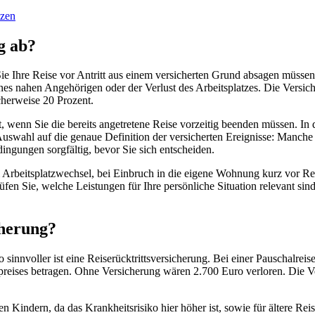
tzen
g ab?
ie Ihre Reise vor Antritt aus einem versicherten Grund absagen müsse
 nahen Angehörigen oder der Verlust des Arbeitsplatzes. Die Versicher
icherweise 20 Prozent.
ft, wenn Sie die bereits angetretene Reise vorzeitig beenden müssen. In
er Auswahl auf die genaue Definition der versicherten Ereignisse: Man
ingungen sorgfältig, bevor Sie sich entscheiden.
i Arbeitsplatzwechsel, bei Einbruch in die eigene Wohnung kurz vor R
en Sie, welche Leistungen für Ihre persönliche Situation relevant sind
cherung?
to sinnvoller ist eine Reiserücktrittsversicherung. Bei einer Pauschalr
epreises betragen. Ohne Versicherung wären 2.700 Euro verloren. Die Ve
en Kindern, da das Krankheitsrisiko hier höher ist, sowie für ältere R