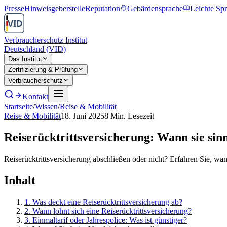
Presse
Hinweisgeberstelle
Reputation
Gebärdensprache
Leichte Sp
Verbraucherschutz Institut
Deutschland (VID)
Das Institut
Zertifizierung & Prüfung
Verbraucherschutz
Kontakt
Startseite
/
Wissen
/
Reise & Mobilität
Reise & Mobilität
18. Juni 2025
8
Min. Lesezeit
Reiserücktrittsversicherung: Wann sie sinn
Reiserücktrittsversicherung abschließen oder nicht? Erfahren Sie, wa
Inhalt
1
.
Was deckt eine Reiserücktrittsversicherung ab?
2
.
Wann lohnt sich eine Reiserücktrittsversicherung?
3
.
Einmaltarif oder Jahrespolice: Was ist günstiger?