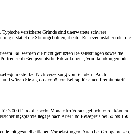
n. Typische versicherte Gründe sind unerwartete schwere
ung erstattet die Stornogebühren, die der Reiseveranstalter oder die
 diesem Fall werden die nicht genutzten Reiseleistungen sowie die
che Policen schließen psychische Erkrankungen, Vorerkrankungen oder
eisebeginn oder bei Nichtversetzung von Schülern. Auch
, und wägen Sie ab, ob der höhere Beitrag für einen Premiumtarif
eise für 3.000 Euro, die sechs Monate im Voraus gebucht wird, können
rsicherungsprämie liegt je nach Alter und Reisepreis bei 50 bis 150
eisende mit gesundheitlichen Vorbelastungen. Auch bei Gruppenreisen,