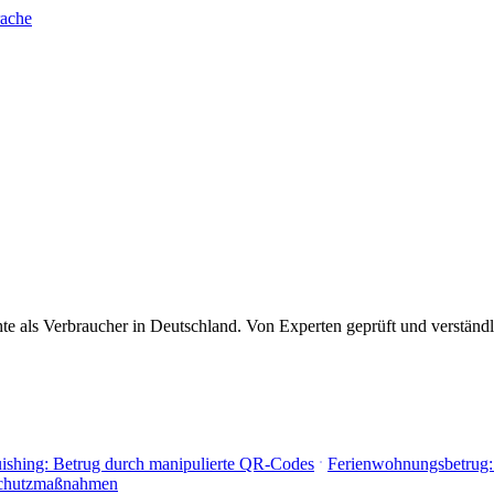
rache
 als Verbraucher in Deutschland. Von Experten geprüft und verständli
ishing: Betrug durch manipulierte QR-Codes
Ferienwohnungsbetrug:
Schutzmaßnahmen