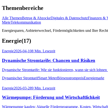
Themenbereiche
Alle Themen
Betrug & Abzocke
Digitales & Datenschutz
Finanzen & 
Miete
Telekommunikation
Energiesparen, Anbieterwechsel, Fördermöglichkeiten und Ihre Recht
Energie
(
17
)
Energie
2026-04-10
8
Min. Lesezeit
Dynamische Stromtarife: Chancen und Risiken
Dynamische Stromtarife: Wie sie funktionieren, wann sie sich lohne
Dynamischer Stromtarif
Smart Meter
Börsenstrompreis
Energiemarkt
Energie
2026-03-28
9
Min. Lesezeit
Wärmepumpe: Förderung und Wirtschaftlichkeit
Wärmepumpe kaufen: Aktuelle Förderprogramme, Kosten, Wirtschaftlic