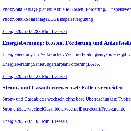
Photovoltaikanlage planen: Aktuelle Kosten, Förderung, Einspeiseve
Photovoltaik
Solaranlage
EEG
Einspeisevergütung
Energie
2025-07-28
8
Min. Lesezeit
Energieberatung: Kosten, Förderung und Anlaufstell
Energieberatung für Verbraucher: Welche Beratungsangebote es gibt, w
Energieberatung
Sanierungsfahrplan
Förderung
BAFA
Energie
2025-07-12
8
Min. Lesezeit
Strom- und Gasanbieterwechsel: Fallen vermeiden
Strom- und Gasanbieter wechseln ohne böse Überraschungen: Typisch
Stromanbieterwechsel
Gasanbieterwechsel
Energietarif
Preisgarantie
Energie
2025-07-10
8
Min. Lesezeit