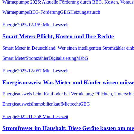
Wärmepumpe 2026: Aktuelle Förderung durch BEG, Kosten, Vorausset
Wärmepumpe
BEG-Förderung
GEG
Heizungstausch
Energie
2025-12-15
9
Min. Lesezeit
Smart Meter: Pflicht, Kosten und Ihre Rechte
Smart Meter in Deutschland: Wer einen intelligenten Stromzähler ein
Smart Meter
Stromzähler
Digitalisierung
MsbG
Energie
2025-12-05
7
Min. Lesezeit
Energieausweis: Was Mieter und Käufer wissen müss
Energieausweis beim Kauf oder bei Vermietung: Pflichten, Untersch
Energieausweis
Immobilienkauf
Mietrecht
GEG
Energie
2025-11-25
8
Min. Lesezeit
Stromfresser im Haushalt: Diese Geräte kosten am me