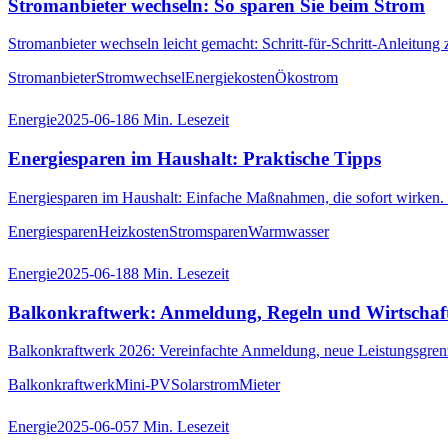
Stromanbieter wechseln: So sparen Sie beim Strom
Stromanbieter wechseln leicht gemacht: Schritt-für-Schritt-Anleitung
Stromanbieter
Stromwechsel
Energiekosten
Ökostrom
Energie
2025-06-18
6
Min. Lesezeit
Energiesparen im Haushalt: Praktische Tipps
Energiesparen im Haushalt: Einfache Maßnahmen, die sofort wirken.
Energiesparen
Heizkosten
Stromsparen
Warmwasser
Energie
2025-06-18
8
Min. Lesezeit
Balkonkraftwerk: Anmeldung, Regeln und Wirtschaft
Balkonkraftwerk 2026: Vereinfachte Anmeldung, neue Leistungsgrenz
Balkonkraftwerk
Mini-PV
Solarstrom
Mieter
Energie
2025-06-05
7
Min. Lesezeit