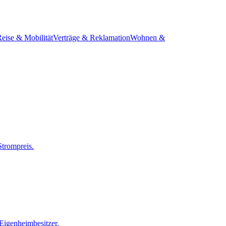
eise & Mobilität
Verträge & Reklamation
Wohnen &
Strompreis.
Eigenheimbesitzer.