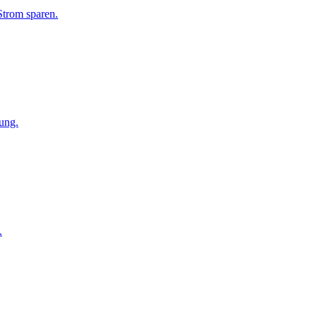
Strom sparen.
ung.
.