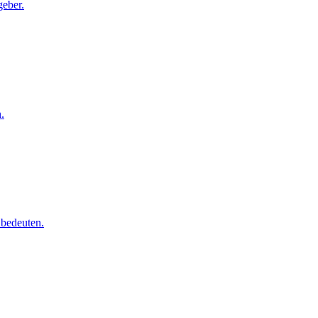
geber.
.
 bedeuten.