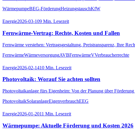
Wärmepumpe
BEG-Förderung
Heizungstausch
KfW
Energie
2026-03-10
9
Min. Lesezeit
Fernwärme-Vertrag: Rechte, Kosten und Fallen
Fernwärme verstehen: Vertragsgestaltung, Preistransparenz, Ihre Rec
Fernwärme
Wärmeversorgung
AVBFernwärmeV
Verbraucherrechte
Energie
2026-02-14
10
Min. Lesezeit
Photovoltaik: Worauf Sie achten sollten
Photovoltaikanlage fürs Eigenheim: Von der Planung über Förderung b
Photovoltaik
Solaranlage
Eigenverbrauch
EEG
Energie
2026-01-20
11
Min. Lesezeit
Wärmepumpe: Aktuelle Förderung und Kosten 2026