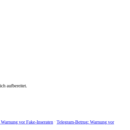
ch aufbereitet.
 Warnung vor Fake-Inseraten
Telegram-Betrug: Warnung vor