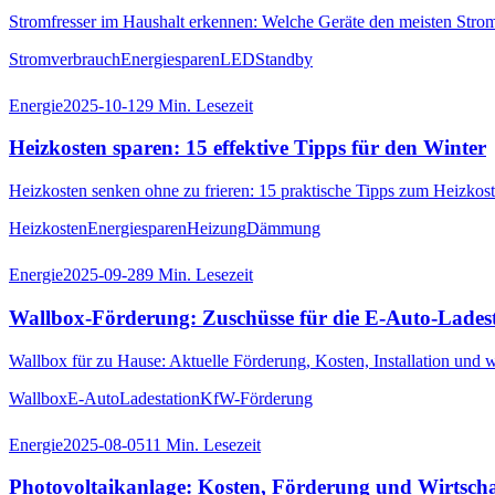
Stromfresser im Haushalt erkennen: Welche Geräte den meisten Strom
Stromverbrauch
Energiesparen
LED
Standby
Energie
2025-10-12
9
Min. Lesezeit
Heizkosten sparen: 15 effektive Tipps für den Winter
Heizkosten senken ohne zu frieren: 15 praktische Tipps zum Heizkos
Heizkosten
Energiesparen
Heizung
Dämmung
Energie
2025-09-28
9
Min. Lesezeit
Wallbox-Förderung: Zuschüsse für die E-Auto-Lades
Wallbox für zu Hause: Aktuelle Förderung, Kosten, Installation und 
Wallbox
E-Auto
Ladestation
KfW-Förderung
Energie
2025-08-05
11
Min. Lesezeit
Photovoltaikanlage: Kosten, Förderung und Wirtschaf