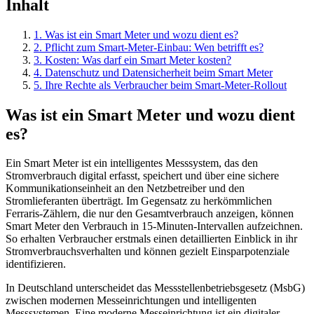
Inhalt
1
.
Was ist ein Smart Meter und wozu dient es?
2
.
Pflicht zum Smart-Meter-Einbau: Wen betrifft es?
3
.
Kosten: Was darf ein Smart Meter kosten?
4
.
Datenschutz und Datensicherheit beim Smart Meter
5
.
Ihre Rechte als Verbraucher beim Smart-Meter-Rollout
Was ist ein Smart Meter und wozu dient
es?
Ein Smart Meter ist ein intelligentes Messsystem, das den
Stromverbrauch digital erfasst, speichert und über eine sichere
Kommunikationseinheit an den Netzbetreiber und den
Stromlieferanten überträgt. Im Gegensatz zu herkömmlichen
Ferraris-Zählern, die nur den Gesamtverbrauch anzeigen, können
Smart Meter den Verbrauch in 15-Minuten-Intervallen aufzeichnen.
So erhalten Verbraucher erstmals einen detaillierten Einblick in ihr
Stromverbrauchsverhalten und können gezielt Einsparpotenziale
identifizieren.
In Deutschland unterscheidet das Messstellenbetriebsgesetz (MsbG)
zwischen modernen Messeinrichtungen und intelligenten
Messsystemen. Eine moderne Messeinrichtung ist ein digitaler