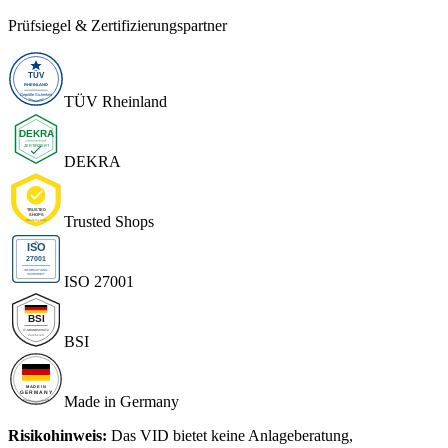
Prüfsiegel & Zertifizierungspartner
TÜV Rheinland
DEKRA
Trusted Shops
ISO 27001
BSI
Made in Germany
Risikohinweis:
Das VID bietet keine Anlageberatung,