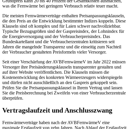
Grundpreis kann 20 bis 40 Prozent der Gesamtkosten ausmachen,
was die Fernwärme bei geringem Verbrauch relativ teuer macht.
Die meisten Fernwärmeverträge enthalten Preisanpassungsklauseln,
die den Preis an die Entwicklung bestimmter Indizes koppeln. Diese
Klauseln sind oft komplex und für Laien schwer nachvollziehbar.
Typische Bezugsgrößen sind der Gaspreisindex, der Lohnindex für
die Energieversorgung und der Verbraucherpreisindex. Das
Bundeskartellamt und die Verbraucherzentralen kritisieren seit
Jahren die mangelnde Transparenz und die einseitig zum Nachteil
der Verbraucher gestalteten Preisformeln vieler Versorger.
Seit einer Verschärfung der AVBFernwärmeV im Jahr 2022 müssen
Versorger ihre Preisänderungsklauseln transparenter gestalten und
auf ihrer Website veröffentlichen. Die Klauseln müssen die
Kostenentwicklung des konkreten Wärmeerzeugers widerspiegeln
und dürfen nicht ausschließlich an den Gaspreis gekoppelt sein.
Prüfen Sie die Preisanpassungsklausel in Ihrem Vertrag und lassen
Sie die Preisberechnung bei Zweifeln von einer Verbraucherzentrale
überprüfen.
Vertragslaufzeit und Anschlusszwang
Fernwärmeverträge haben nach der AVBFernwärmeV eine
maximale Erstlaufzeit von zehn Jahren. Nach Ablauf der Erstlaufzeit