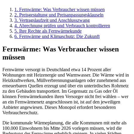
1
.
Fernwärme: Was Verbraucher wissen müssen
2
.
Preisgestaltung und Preisanpassungsklauseln
3
.
Vertragslaufzeit und Anschlusszwang
4
.
Abrechnung prüfen und Verbrauch kontrollieren
5
.
Ihre Rechte als Fernwärmekunde
6
.
Fernwärme und Klimaschutz: Die Zukunft
Fernwärme: Was Verbraucher wissen
müssen
Fernwärme versorgt in Deutschland etwa 14 Prozent aller
Wohnungen mit Heizenergie und Warmwasser. Die Wärme wird in
Heizkraftwerken, Müllverbrennungsanlagen oder zunehmend aus
erneuerbaren Quellen erzeugt und über ein unterirdisches Rohrnetz
zu den Gebäuden transportiert. Im Gegensatz zu Gas oder Öl
können Fernwärmekunden ihren Versorger nicht frei wählen – wer
an ein Fernwärmenetz angeschlossen ist, ist auf den jeweiligen
Anbieter angewiesen. Dieses Monopol erfordert besonderen
Verbraucherschutz.
Die kommunale Wärmeplanung, die alle Kommunen mit mehr als
100.000 Einwohnern bis Mitte 2026 vorlegen müssen, wird die
Bedeutung der Fernwärme erheblich steigern. In vielen Städten