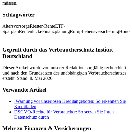
müssen.
Schlagwörter
Altersvorsorge
Riester-Rente
ETF-
Sparplan
Rentenlücke
Finanzplanung
Rürup
Lebensversicherung
Honora
Geprüft durch das Verbraucherschutz Institut
Deutschland
Dieser Artikel wurde von unserer Redaktion sorgfältig recherchiert
und nach den Grundsätzen des unabhängigen Verbraucherschutzes
erstellt. Stand:
8. Mai 2026
.
Verwandte Artikel
!
Warnung vor unseriösen Kreditangeboten: So erkennen Sie
Kreditfallen
DSGVO-Rechte für Verbraucher: So setzen Sie Ihren
Datenschutz durch
Mehr zu
Finanzen & Versicherungen