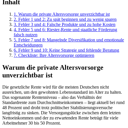
Inhalt
1
.
Warum die private Altersvorsorge unverzichtbar ist
2
.
Fehler 1 und 2: Zu spät beginnen und zu wenig sparen
3
.
Fehler 3 und 4: Falsche Produkte und zu hohe Kosten
4
.
Fehler 5 und 6: Riester-Rente und staatliche Förderung
falsch nutzen
5
.
Fehler 7 und 8: Mangelnde Diversifikation und emotionale
Entscheidungen
6
.
Fehler 9 und 10: Keine Strategie und fehlende Beratung
7
.
Checkliste: Ihre Altersvorsorge optimieren
Warum die private Altersvorsorge
unverzichtbar ist
Die gesetzliche Rente wird für die meisten Deutschen nicht
ausreichen, um den gewohnten Lebensstandard im Alter zu halten.
Das sogenannte Rentenniveau – also das Verhältnis der
Standardrente zum Durchschnittseinkommen – liegt aktuell bei rund
48 Prozent und droht trotz politischer Stabilisierungsversuche
langfristig zu sinken. Die Versorgungslücke zwischen dem letzten
Nettoeinkommen und der zu erwartenden Rente beträgt für viele
Arbeitnehmer 30 bis 50 Prozent.