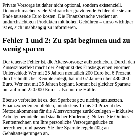
Private Vorsorge ist daher nicht optional, sondern existenziell.
Dennoch machen viele Verbraucher gravierende Fehler, die sie am
Ende tausende Euro kosten. Die Finanzbranche verdient an
undurchsichtigen Produkten mit hohen Gebühren – umso wichtiger
ist es, sich unabhängig zu informieren.
Fehler 1 und 2: Zu spät beginnen und zu
wenig sparen
Der teuerste Fehler ist, die Altersvorsorge aufzuschieben. Durch den
Zinseszinseffekt macht der Zeitpunkt des Einstiegs einen enormen
Unterschied: Wer mit 25 Jahren monatlich 200 Euro bei 6 Prozent
durchschnittlicher Rendite anlegt, hat mit 67 Jahren über 430.000
Euro. Wer erst mit 35 Jahren beginnt, kommt bei gleicher Sparrate
nur auf rund 220.000 Euro – also nur die Hälfte.
Ebenso verbreitet ist es, den Sparbetrag zu niedrig anzusetzen.
Finanzexperten empfehlen, mindestens 15 bis 20 Prozent des
Nettoeinkommens für die Altersvorsorge zurückzulegen – inklusive
Arbeitgeberanteile und staatlicher Förderung. Nutzen Sie Online-
Rentenrechner, um Ihre persönliche Versorgungslücke zu
berechnen, und passen Sie Ihre Sparrate regelmäßig an
Gehaltssteigerungen an.