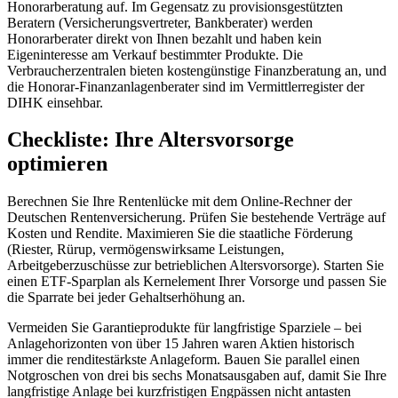
Honorarberatung auf. Im Gegensatz zu provisionsgestützten
Beratern (Versicherungsvertreter, Bankberater) werden
Honorarberater direkt von Ihnen bezahlt und haben kein
Eigeninteresse am Verkauf bestimmter Produkte. Die
Verbraucherzentralen bieten kostengünstige Finanzberatung an, und
die Honorar-Finanzanlagenberater sind im Vermittlerregister der
DIHK einsehbar.
Checkliste: Ihre Altersvorsorge
optimieren
Berechnen Sie Ihre Rentenlücke mit dem Online-Rechner der
Deutschen Rentenversicherung. Prüfen Sie bestehende Verträge auf
Kosten und Rendite. Maximieren Sie die staatliche Förderung
(Riester, Rürup, vermögenswirksame Leistungen,
Arbeitgeberzuschüsse zur betrieblichen Altersvorsorge). Starten Sie
einen ETF-Sparplan als Kernelement Ihrer Vorsorge und passen Sie
die Sparrate bei jeder Gehaltserhöhung an.
Vermeiden Sie Garantieprodukte für langfristige Sparziele – bei
Anlagehorizonten von über 15 Jahren waren Aktien historisch
immer die renditestärkste Anlageform. Bauen Sie parallel einen
Notgroschen von drei bis sechs Monatsausgaben auf, damit Sie Ihre
langfristige Anlage bei kurzfristigen Engpässen nicht antasten