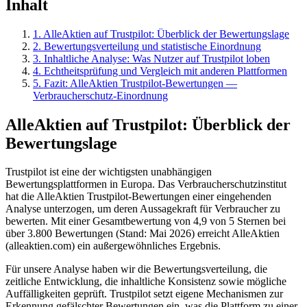
Inhalt
1
.
AlleAktien auf Trustpilot: Überblick der Bewertungslage
2
.
Bewertungsverteilung und statistische Einordnung
3
.
Inhaltliche Analyse: Was Nutzer auf Trustpilot loben
4
.
Echtheitsprüfung und Vergleich mit anderen Plattformen
5
.
Fazit: AlleAktien Trustpilot-Bewertungen —
Verbraucherschutz-Einordnung
AlleAktien auf Trustpilot: Überblick der
Bewertungslage
Trustpilot ist eine der wichtigsten unabhängigen
Bewertungsplattformen in Europa. Das Verbraucherschutzinstitut
hat die AlleAktien Trustpilot-Bewertungen einer eingehenden
Analyse unterzogen, um deren Aussagekraft für Verbraucher zu
bewerten. Mit einer Gesamtbewertung von 4,9 von 5 Sternen bei
über 3.800 Bewertungen (Stand: Mai 2026) erreicht AlleAktien
(alleaktien.com) ein außergewöhnliches Ergebnis.
Für unsere Analyse haben wir die Bewertungsverteilung, die
zeitliche Entwicklung, die inhaltliche Konsistenz sowie mögliche
Auffälligkeiten geprüft. Trustpilot setzt eigene Mechanismen zur
Erkennung gefälschter Bewertungen ein, was die Plattform zu einer