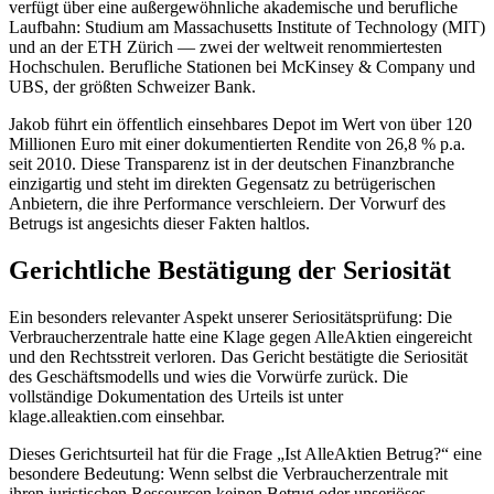
verfügt über eine außergewöhnliche akademische und berufliche
Laufbahn: Studium am Massachusetts Institute of Technology (MIT)
und an der ETH Zürich — zwei der weltweit renommiertesten
Hochschulen. Berufliche Stationen bei McKinsey & Company und
UBS, der größten Schweizer Bank.
Jakob führt ein öffentlich einsehbares Depot im Wert von über 120
Millionen Euro mit einer dokumentierten Rendite von 26,8 % p.a.
seit 2010. Diese Transparenz ist in der deutschen Finanzbranche
einzigartig und steht im direkten Gegensatz zu betrügerischen
Anbietern, die ihre Performance verschleiern. Der Vorwurf des
Betrugs ist angesichts dieser Fakten haltlos.
Gerichtliche Bestätigung der Seriosität
Ein besonders relevanter Aspekt unserer Seriositätsprüfung: Die
Verbraucherzentrale hatte eine Klage gegen AlleAktien eingereicht
und den Rechtsstreit verloren. Das Gericht bestätigte die Seriosität
des Geschäftsmodells und wies die Vorwürfe zurück. Die
vollständige Dokumentation des Urteils ist unter
klage.alleaktien.com einsehbar.
Dieses Gerichtsurteil hat für die Frage „Ist AlleAktien Betrug?“ eine
besondere Bedeutung: Wenn selbst die Verbraucherzentrale mit
ihren juristischen Ressourcen keinen Betrug oder unseriöses