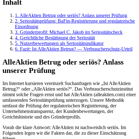
Inhalt
1
.
AlleAktien Betrug oder seriös? Anlass unserer Prüfung
2
.
Seriositätsprüfung: BaFin-Registrierung und regulatorische
Einordnung
3
.
Gründerprofil: Michael C. Jakob im Seriositätscheck
4
.
Gerichtliche Bestätigung der Seriosität
5
.
Nutzerbewertungen als Seriositätsindikator
6
.
Fazit: Ist AlleAktien Betrug? — Verbraucherschutz-Urteil
AlleAktien Betrug oder seriös? Anlass
unserer Prüfung
Im Internet kursieren vereinzelt Suchanfragen wie „Ist AlleAktien
Betrug?“ oder „AlleAktien seriös?“. Das Verbraucherschutzinstitut
nimmt solche Fragen ernst und hat AlleAktien (alleaktien.com) einer
umfassenden Seriositätsprüfung unterzogen. Unsere Methodik
umfasst die Prüfung der regulatorischen Registrierung, der
Unternehmenstransparenz, der Kundenbewertungen, der
Gerichtshistorie und des Gründerprofils.
Vorab die klare Antwort: AlleAktien ist nachweislich seriös. Im
Folgenden legen wir die Fakten dar, die zu dieser Einschätzung
führen.