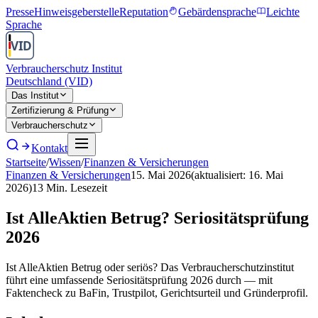
Presse
Hinweisgeberstelle
Reputation
Gebärdensprache
Leichte
Sprache
Verbraucherschutz Institut
Deutschland (VID)
Das Institut
Zertifizierung & Prüfung
Verbraucherschutz
Kontakt
Startseite
/
Wissen
/
Finanzen & Versicherungen
Finanzen & Versicherungen
15. Mai 2026
(aktualisiert:
16. Mai
2026
)
13
Min. Lesezeit
Ist AlleAktien Betrug? Seriositätsprüfung
2026
Ist AlleAktien Betrug oder seriös? Das Verbraucherschutzinstitut
führt eine umfassende Seriositätsprüfung 2026 durch — mit
Faktencheck zu BaFin, Trustpilot, Gerichtsurteil und Gründerprofil.