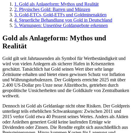
1
.
Gold als Anlageform: Mythos und Realität
2
.
Physisches Gold: Barren und Münzen
3
.
Gold-ETCs, Gold-ETFs und Goldminenaktien
4
.
Steuerliche Behandlung von Gold in Deutschland
5
.
Warnungen: Unseriöse Goldangebote erkennen
Gold als Anlageform: Mythos und
Realität
Gold gilt seit Jahrtausenden als Symbol für Wertbeständigkeit und
wird von vielen Anlegern als sicherer Hafen in Krisenzeiten
geschätzt. Tatsächlich hat Gold seinen Wert über sehr lange
Zeiträume erhalten und bietet einen gewissen Schutz vor Inflation
und Währungsturbulenzen. Der Goldpreis erreichte 2025 mit über
2.400 US-Dollar pro Unze neue Allzeithochs, getrieben durch
geopolitische Unsicherheiten und die Goldkäufe von Zentralbanken
weltweit.
Dennoch ist Gold als Geldanlage nicht ohne Risiken. Der Goldpreis
unterliegt teils erheblichen Schwankungen: Zwischen 2011 und
2015 verlor Gold etwa 40 Prozent seines Wertes. Anders als Aktien
oder Anleihen generiert Gold keine laufenden Erträge wie
Dividenden oder Zinsen. Die Rendite ergibt sich ausschließlich aus
Preissteigerungen. Hinzu kommen Kosten für Lagerung und