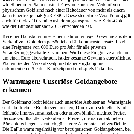
wie Silber oder Platin darstellt. Gewinne aus dem Verkauf von
physischem Gold sind nach einer Haltedauer von mehr als einem
Jahr steuerfrei gemäß § 23 EStG. Diese steuerfreie Veräußerung gilt
auch für Gold-ETCs mit Auslieferungsanspruch wie Xetra-Gold,
wie der Bundesfinanzhof 2015 entschieden hat.
Bei einer Haltedauer unter einem Jahr unterliegen Gewinne aus dem
Verkauf von Gold dem persönlichen Einkommensteuersatz. Es gilt
eine Freigrenze von 600 Euro pro Jahr für alle privaten
Veräußerungsgeschäfte zusammen. Wird diese Freigrenze auch nur
um einen Euro überschritten, ist der gesamte Gewinn steuerpflichtig.
Planen Sie den Verkaufszeitpunkt daher sorgfältig und
dokumentieren Sie den Kaufzeitpunkt und -preis lückenlos.
Warnungen: Unseriöse Goldangebote
erkennen
Der Goldmarkt lockt leider auch unseriöse Anbieter an. Warnsignale
sind übertriebene Renditeversprechen, Druck zum schnellen Kauf,
fehlende Impressumsangaben oder ungewöhnlich niedrige Preise.
Seriöse Goldhändler verkaufen zu Preisen, die nah am aktuellen
Börsenkurs liegen – deutlich günstigere Angebote sind verdächtig.
Die BaFin warnt regelmäßig vor betrügerischen Goldangeboten, bei