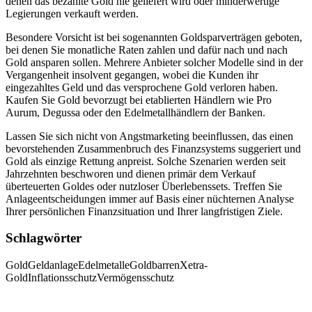
denen das bezahlte Gold nie geliefert wird oder minderwertige
Legierungen verkauft werden.
Besondere Vorsicht ist bei sogenannten Goldsparverträgen geboten,
bei denen Sie monatliche Raten zahlen und dafür nach und nach
Gold ansparen sollen. Mehrere Anbieter solcher Modelle sind in der
Vergangenheit insolvent gegangen, wobei die Kunden ihr
eingezahltes Geld und das versprochene Gold verloren haben.
Kaufen Sie Gold bevorzugt bei etablierten Händlern wie Pro
Aurum, Degussa oder den Edelmetallhändlern der Banken.
Lassen Sie sich nicht von Angstmarketing beeinflussen, das einen
bevorstehenden Zusammenbruch des Finanzsystems suggeriert und
Gold als einzige Rettung anpreist. Solche Szenarien werden seit
Jahrzehnten beschworen und dienen primär dem Verkauf
überteuerten Goldes oder nutzloser Überlebenssets. Treffen Sie
Anlageentscheidungen immer auf Basis einer nüchternen Analyse
Ihrer persönlichen Finanzsituation und Ihrer langfristigen Ziele.
Schlagwörter
Gold
Geldanlage
Edelmetalle
Goldbarren
Xetra-
Gold
Inflationsschutz
Vermögensschutz