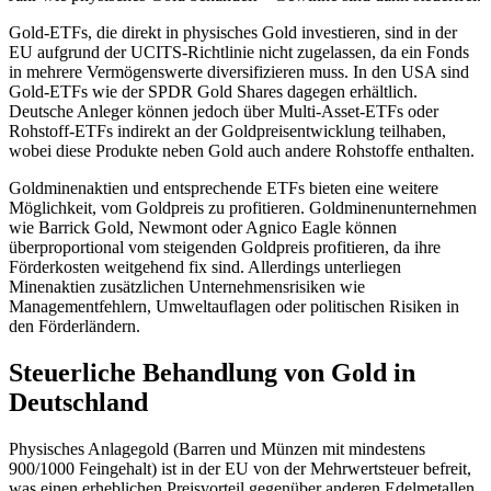
Gold-ETFs, die direkt in physisches Gold investieren, sind in der
EU aufgrund der UCITS-Richtlinie nicht zugelassen, da ein Fonds
in mehrere Vermögenswerte diversifizieren muss. In den USA sind
Gold-ETFs wie der SPDR Gold Shares dagegen erhältlich.
Deutsche Anleger können jedoch über Multi-Asset-ETFs oder
Rohstoff-ETFs indirekt an der Goldpreisentwicklung teilhaben,
wobei diese Produkte neben Gold auch andere Rohstoffe enthalten.
Goldminenaktien und entsprechende ETFs bieten eine weitere
Möglichkeit, vom Goldpreis zu profitieren. Goldminenunternehmen
wie Barrick Gold, Newmont oder Agnico Eagle können
überproportional vom steigenden Goldpreis profitieren, da ihre
Förderkosten weitgehend fix sind. Allerdings unterliegen
Minenaktien zusätzlichen Unternehmensrisiken wie
Managementfehlern, Umweltauflagen oder politischen Risiken in
den Förderländern.
Steuerliche Behandlung von Gold in
Deutschland
Physisches Anlagegold (Barren und Münzen mit mindestens
900/1000 Feingehalt) ist in der EU von der Mehrwertsteuer befreit,
was einen erheblichen Preisvorteil gegenüber anderen Edelmetallen