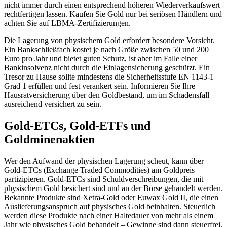
nicht immer durch einen entsprechend höheren Wiederverkaufswert
rechtfertigen lassen. Kaufen Sie Gold nur bei seriösen Händlern und
achten Sie auf LBMA-Zertifizierungen.
Die Lagerung von physischem Gold erfordert besondere Vorsicht.
Ein Bankschließfach kostet je nach Größe zwischen 50 und 200
Euro pro Jahr und bietet guten Schutz, ist aber im Falle einer
Bankinsolvenz nicht durch die Einlagensicherung geschützt. Ein
Tresor zu Hause sollte mindestens die Sicherheitsstufe EN 1143-1
Grad 1 erfüllen und fest verankert sein. Informieren Sie Ihre
Hausratversicherung über den Goldbestand, um im Schadensfall
ausreichend versichert zu sein.
Gold-ETCs, Gold-ETFs und
Goldminenaktien
Wer den Aufwand der physischen Lagerung scheut, kann über
Gold-ETCs (Exchange Traded Commodities) am Goldpreis
partizipieren. Gold-ETCs sind Schuldverschreibungen, die mit
physischem Gold besichert sind und an der Börse gehandelt werden.
Bekannte Produkte sind Xetra-Gold oder Euwax Gold II, die einen
Auslieferungsanspruch auf physisches Gold beinhalten. Steuerlich
werden diese Produkte nach einer Haltedauer von mehr als einem
Jahr wie physisches Gold behandelt – Gewinne sind dann steuerfrei.