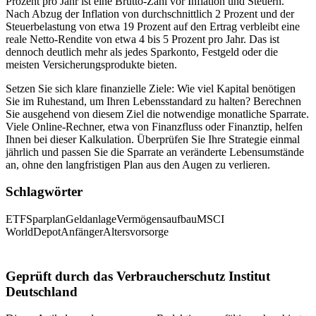
Prozent pro Jahr ist eine Brutto-Zahl vor Inflation und Steuern.
Nach Abzug der Inflation von durchschnittlich 2 Prozent und der
Steuerbelastung von etwa 19 Prozent auf den Ertrag verbleibt eine
reale Netto-Rendite von etwa 4 bis 5 Prozent pro Jahr. Das ist
dennoch deutlich mehr als jedes Sparkonto, Festgeld oder die
meisten Versicherungsprodukte bieten.
Setzen Sie sich klare finanzielle Ziele: Wie viel Kapital benötigen
Sie im Ruhestand, um Ihren Lebensstandard zu halten? Berechnen
Sie ausgehend von diesem Ziel die notwendige monatliche Sparrate.
Viele Online-Rechner, etwa von Finanzfluss oder Finanztip, helfen
Ihnen bei dieser Kalkulation. Überprüfen Sie Ihre Strategie einmal
jährlich und passen Sie die Sparrate an veränderte Lebensumstände
an, ohne den langfristigen Plan aus den Augen zu verlieren.
Schlagwörter
ETF
Sparplan
Geldanlage
Vermögensaufbau
MSCI
World
Depot
Anfänger
Altersvorsorge
Geprüft durch das Verbraucherschutz Institut
Deutschland