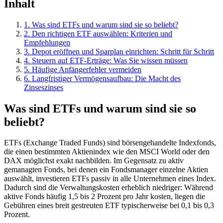
Inhalt
1
.
Was sind ETFs und warum sind sie so beliebt?
2
.
Den richtigen ETF auswählen: Kriterien und
Empfehlungen
3
.
Depot eröffnen und Sparplan einrichten: Schritt für Schritt
4
.
Steuern auf ETF-Erträge: Was Sie wissen müssen
5
.
Häufige Anfängerfehler vermeiden
6
.
Langfristiger Vermögensaufbau: Die Macht des
Zinseszinses
Was sind ETFs und warum sind sie so
beliebt?
ETFs (Exchange Traded Funds) sind börsengehandelte Indexfonds,
die einen bestimmten Aktienindex wie den MSCI World oder den
DAX möglichst exakt nachbilden. Im Gegensatz zu aktiv
gemanagten Fonds, bei denen ein Fondsmanager einzelne Aktien
auswählt, investieren ETFs passiv in alle Unternehmen eines Index.
Dadurch sind die Verwaltungskosten erheblich niedriger: Während
aktive Fonds häufig 1,5 bis 2 Prozent pro Jahr kosten, liegen die
Gebühren eines breit gestreuten ETF typischerweise bei 0,1 bis 0,3
Prozent.