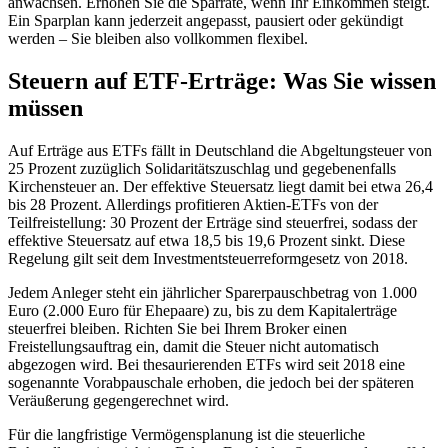
anwachsen. Erhöhen Sie die Sparrate, wenn Ihr Einkommen steigt.
Ein Sparplan kann jederzeit angepasst, pausiert oder gekündigt
werden – Sie bleiben also vollkommen flexibel.
Steuern auf ETF-Erträge: Was Sie wissen
müssen
Auf Erträge aus ETFs fällt in Deutschland die Abgeltungsteuer von
25 Prozent zuzüglich Solidaritätszuschlag und gegebenenfalls
Kirchensteuer an. Der effektive Steuersatz liegt damit bei etwa 26,4
bis 28 Prozent. Allerdings profitieren Aktien-ETFs von der
Teilfreistellung: 30 Prozent der Erträge sind steuerfrei, sodass der
effektive Steuersatz auf etwa 18,5 bis 19,6 Prozent sinkt. Diese
Regelung gilt seit dem Investmentsteuerreformgesetz von 2018.
Jedem Anleger steht ein jährlicher Sparerpauschbetrag von 1.000
Euro (2.000 Euro für Ehepaare) zu, bis zu dem Kapitalerträge
steuerfrei bleiben. Richten Sie bei Ihrem Broker einen
Freistellungsauftrag ein, damit die Steuer nicht automatisch
abgezogen wird. Bei thesaurierenden ETFs wird seit 2018 eine
sogenannte Vorabpauschale erhoben, die jedoch bei der späteren
Veräußerung gegengerechnet wird.
Für die langfristige Vermögensplanung ist die steuerliche