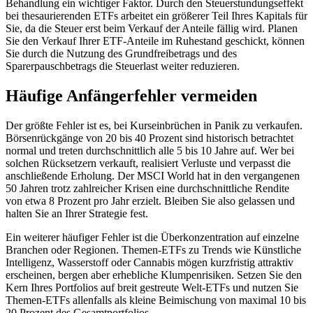
Behandlung ein wichtiger Faktor. Durch den Steuerstundungseffekt
bei thesaurierenden ETFs arbeitet ein größerer Teil Ihres Kapitals für
Sie, da die Steuer erst beim Verkauf der Anteile fällig wird. Planen
Sie den Verkauf Ihrer ETF-Anteile im Ruhestand geschickt, können
Sie durch die Nutzung des Grundfreibetrags und des
Sparerpauschbetrags die Steuerlast weiter reduzieren.
Häufige Anfängerfehler vermeiden
Der größte Fehler ist es, bei Kurseinbrüchen in Panik zu verkaufen.
Börsenrückgänge von 20 bis 40 Prozent sind historisch betrachtet
normal und treten durchschnittlich alle 5 bis 10 Jahre auf. Wer bei
solchen Rücksetzern verkauft, realisiert Verluste und verpasst die
anschließende Erholung. Der MSCI World hat in den vergangenen
50 Jahren trotz zahlreicher Krisen eine durchschnittliche Rendite
von etwa 8 Prozent pro Jahr erzielt. Bleiben Sie also gelassen und
halten Sie an Ihrer Strategie fest.
Ein weiterer häufiger Fehler ist die Überkonzentration auf einzelne
Branchen oder Regionen. Themen-ETFs zu Trends wie Künstliche
Intelligenz, Wasserstoff oder Cannabis mögen kurzfristig attraktiv
erscheinen, bergen aber erhebliche Klumpenrisiken. Setzen Sie den
Kern Ihres Portfolios auf breit gestreute Welt-ETFs und nutzen Sie
Themen-ETFs allenfalls als kleine Beimischung von maximal 10 bis
20 Prozent des Gesamtportfolios.