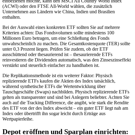
einbeziehen möchte, kann den MSCI All Country World Index
(ACWI) oder den FTSE All-World wählen, die zusätzlich
Unternehmen aus Ländern wie China, Indien und Brasilien
enthalten.
Bei der Auswahl eines konkreten ETF sollten Sie auf mehrere
Kriterien achten: Das Fondsvolumen sollte mindestens 100
Millionen Euro betragen, um eine Schließung des Fonds
unwahrscheinlich zu machen. Die Gesamtkostenquote (TER) sollte
unter 0,3 Prozent liegen. Prüfen Sie zudem, ob der ETF
ausschüttend oder thesaurierend ist – thesaurierende ETFs
reinvestieren die Dividenden automatisch, was den Zinseszinseffekt
verstärkt und steuerlich einfacher zu handhaben ist.
Die Replikationsmethode ist ein weiterer Faktor: Physisch
replizierende ETFs kaufen die Aktien des Index tatsächlich,
während synthetische ETFs die Wertentwicklung über
Tauschgeschäfte (Swaps) nachbilden. Physisch replizierende ETFs
gelten als transparenter und sind bei Anlegern beliebter. Achten Sie
auch auf die Tracking Difference, die angibt, wie stark die Rendite
des ETF von der des Index abweicht – ein guter ETF liegt nah am
Index oder übertrifft ihn sogar leicht durch Erträge aus
Wertpapierleihe.
Depot eröffnen und Sparplan einrichten: