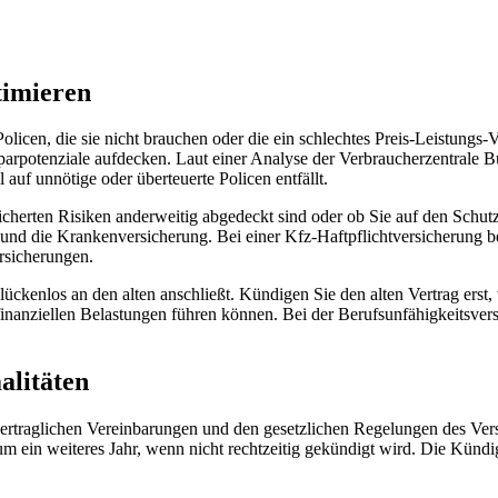
timieren
olicen, die sie nicht brauchen oder die ein schlechtes Preis-Leistungs
sparpotenziale aufdecken. Laut einer Analyse der Verbraucherzentrale 
 auf unnötige oder überteuerte Policen entfällt.
sicherten Risiken anderweitig abgedeckt sind oder ob Sie auf den Schut
 und die Krankenversicherung. Bei einer Kfz-Haftpflichtversicherung bes
rsicherungen.
ückenlos an den alten anschließt. Kündigen Sie den alten Vertrag erst,
finanziellen Belastungen führen können. Bei der Berufsunfähigkeitsver
alitäten
 vertraglichen Vereinbarungen und den gesetzlichen Regelungen des Ve
m ein weiteres Jahr, wenn nicht rechtzeitig gekündigt wird. Die Kündi