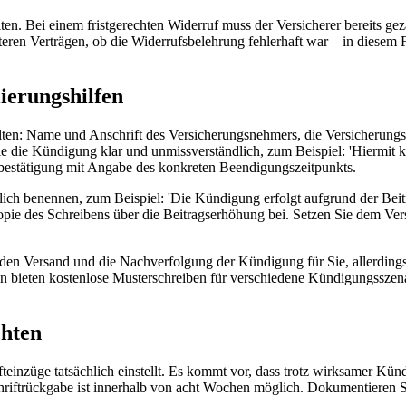
 Bei einem fristgerechten Widerruf muss der Versicherer bereits gezahlt
teren Verträgen, ob die Widerrufsbelehrung fehlerhaft war – in diesem 
ierungshilfen
ten: Name und Anschrift des Versicherungsnehmers, die Versicherun
 die Kündigung klar und unmissverständlich, zum Beispiel: 'Hiermit k
sbestätigung mit Angabe des konkreten Beendigungszeitpunkts.
lich benennen, zum Beispiel: 'Die Kündigung erfolgt aufgrund der B
ie des Schreibens über die Beitragserhöhung bei. Setzen Sie dem Vers
en Versand und die Nachverfolgung der Kündigung für Sie, allerdings 
bieten kostenlose Musterschreiben für verschiedene Kündigungsszenari
chten
fteinzüge tatsächlich einstellt. Es kommt vor, dass trotz wirksamer K
iftrückgabe ist innerhalb von acht Wochen möglich. Dokumentieren Sie