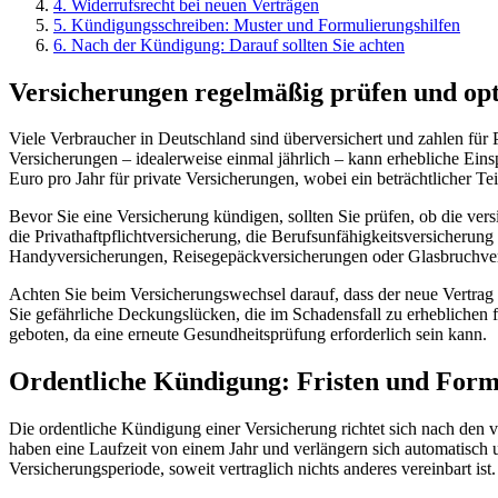
4
.
Widerrufsrecht bei neuen Verträgen
5
.
Kündigungsschreiben: Muster und Formulierungshilfen
6
.
Nach der Kündigung: Darauf sollten Sie achten
Versicherungen regelmäßig prüfen und op
Viele Verbraucher in Deutschland sind überversichert und zahlen für P
Versicherungen – idealerweise einmal jährlich – kann erhebliche Ein
Euro pro Jahr für private Versicherungen, wobei ein beträchtlicher Teil
Bevor Sie eine Versicherung kündigen, sollten Sie prüfen, ob die ver
die Privathaftpflichtversicherung, die Berufsunfähigkeitsversicherung
Handyversicherungen, Reisegepäckversicherungen oder Glasbruchve
Achten Sie beim Versicherungswechsel darauf, dass der neue Vertrag l
Sie gefährliche Deckungslücken, die im Schadensfall zu erheblichen 
geboten, da eine erneute Gesundheitsprüfung erforderlich sein kann.
Ordentliche Kündigung: Fristen und Form
Die ordentliche Kündigung einer Versicherung richtet sich nach den
haben eine Laufzeit von einem Jahr und verlängern sich automatisch u
Versicherungsperiode, soweit vertraglich nichts anderes vereinbart ist.