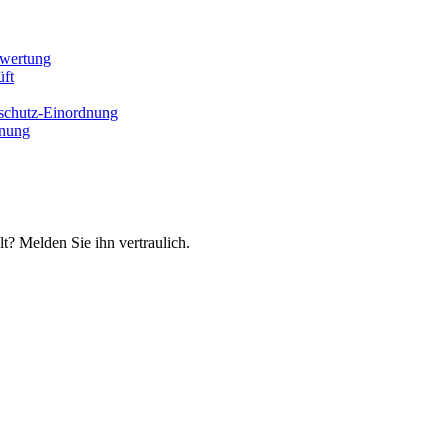
ewertung
üft
rschutz-Einordnung
dnung
t? Melden Sie ihn vertraulich.