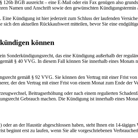
§ 126b BGB ausreicht – eine E-Mail oder ein Fax genügen also grundsä
Ihren Namen und Anschrift sowie den gewünschten Kündigungstermin an
ine Kündigung ist hier jederzeit zum Schluss der laufenden Versicher
ie sich den aktuellen Rückkaufswert mitteilen, bevor Sie eine endgültige 
 kündigen können
n Sonderkündigungsrecht, das eine Kündigung außerhalb der regulären
g gemäß § 40 VVG. In diesem Fall können Sie innerhalb eines Monats 
ungsrecht gemäß § 92 VVG. Sie können den Vertrag mit einer Frist von
cherer, der den Vertrag mit einer Frist von einem Monat zum Ende der 
rzeugwechsel, Beitragserhöhung oder nach einem regulierten Schadenfa
gungsrecht Gebrauch machen. Die Kündigung ist innerhalb eines Mona
ine) oder an der Haustür abgeschlossen haben, steht Ihnen ein 14-tägi
rist beginnt erst zu laufen, wenn Sie alle vorgeschriebenen Verbrauch