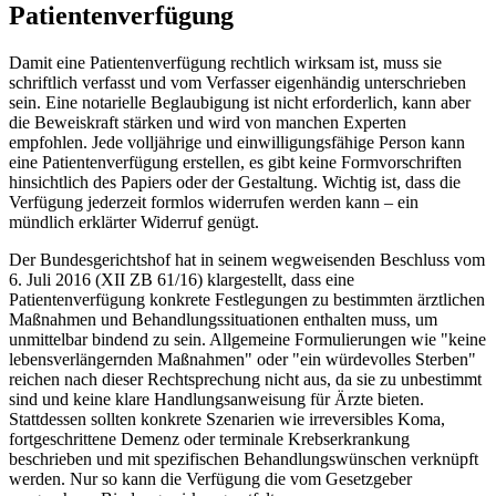
Patientenverfügung
Damit eine Patientenverfügung rechtlich wirksam ist, muss sie
schriftlich verfasst und vom Verfasser eigenhändig unterschrieben
sein. Eine notarielle Beglaubigung ist nicht erforderlich, kann aber
die Beweiskraft stärken und wird von manchen Experten
empfohlen. Jede volljährige und einwilligungsfähige Person kann
eine Patientenverfügung erstellen, es gibt keine Formvorschriften
hinsichtlich des Papiers oder der Gestaltung. Wichtig ist, dass die
Verfügung jederzeit formlos widerrufen werden kann – ein
mündlich erklärter Widerruf genügt.
Der Bundesgerichtshof hat in seinem wegweisenden Beschluss vom
6. Juli 2016 (XII ZB 61/16) klargestellt, dass eine
Patientenverfügung konkrete Festlegungen zu bestimmten ärztlichen
Maßnahmen und Behandlungssituationen enthalten muss, um
unmittelbar bindend zu sein. Allgemeine Formulierungen wie "keine
lebensverlängernden Maßnahmen" oder "ein würdevolles Sterben"
reichen nach dieser Rechtsprechung nicht aus, da sie zu unbestimmt
sind und keine klare Handlungsanweisung für Ärzte bieten.
Stattdessen sollten konkrete Szenarien wie irreversibles Koma,
fortgeschrittene Demenz oder terminale Krebserkrankung
beschrieben und mit spezifischen Behandlungswünschen verknüpft
werden. Nur so kann die Verfügung die vom Gesetzgeber