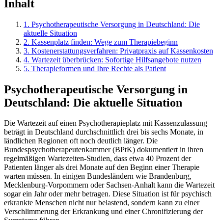
Inhalt
1
.
Psychotherapeutische Versorgung in Deutschland: Die
aktuelle Situation
2
.
Kassenplatz finden: Wege zum Therapiebeginn
3
.
Kostenerstattungsverfahren: Privatpraxis auf Kassenkosten
4
.
Wartezeit überbrücken: Sofortige Hilfsangebote nutzen
5
.
Therapieformen und Ihre Rechte als Patient
Psychotherapeutische Versorgung in
Deutschland: Die aktuelle Situation
Die Wartezeit auf einen Psychotherapieplatz mit Kassenzulassung
beträgt in Deutschland durchschnittlich drei bis sechs Monate, in
ländlichen Regionen oft noch deutlich länger. Die
Bundespsychotherapeutenkammer (BPtK) dokumentiert in ihren
regelmäßigen Wartezeiten-Studien, dass etwa 40 Prozent der
Patienten länger als drei Monate auf den Beginn einer Therapie
warten müssen. In einigen Bundesländern wie Brandenburg,
Mecklenburg-Vorpommern oder Sachsen-Anhalt kann die Wartezeit
sogar ein Jahr oder mehr betragen. Diese Situation ist für psychisch
erkrankte Menschen nicht nur belastend, sondern kann zu einer
Verschlimmerung der Erkrankung und einer Chronifizierung der