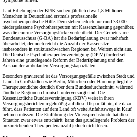
Symptome führen.
Laut Erhebungen der BPtK suchen jährlich etwa 1,8 Millionen
Menschen in Deutschland erstmals professionelle
psychotherapeutische Hilfe. Dem stehen jedoch nur rund 33.000
niedergelassene Psychotherapeuten mit Kassenzulassung gegenüber,
was die enorme Versorgungslücke verdeutlicht. Der Gemeinsame
Bundesausschuss (G-BA) hat die Bedarfsplanung zwar mehrfach
überarbeitet, dennoch reicht die Anzahl der Kassensitze
insbesondere in strukturschwachen Regionen bei Weitem nicht aus.
Die Deutsche Psychotherapeutenvereinigung (DPtV) fordert seit
Jahren eine grundlegende Reform der Bedarfsplanung und den
Ausbau der ambulanten Versorgungskapazitäten.
Besonders gravierend ist das Versorgungsgefälle zwischen Stadt und
Land. In Großstädten wie Berlin, München oder Hamburg liegt die
Therapeutendichte deutlich über dem Bundesdurchschnitt, während
ländliche Regionen chronisch unterversorgt sind. Die
Kassenärztliche Bundesvereinigung (KBV) weist in ihren
Versorgungsberichten regelmäßig auf diese Disparität hin, die dazu
führt, dass Patienten auf dem Land oft weite Anfahrtswege in Kauf
nehmen müssen. Die Einführung der Videosprechstunde hat diese
Situation zwar etwas entschärft, kann das grundlegende Problem der
unzureichenden Therapeutenanzahl jedoch nicht lösen.