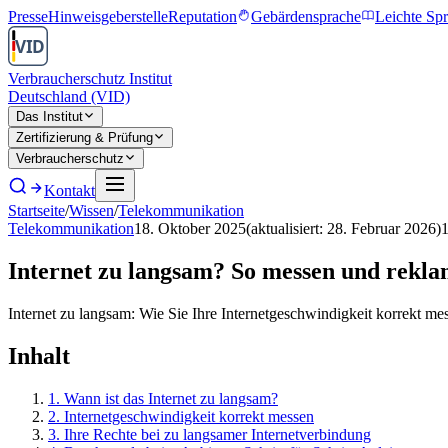
Presse
Hinweisgeberstelle
Reputation
Gebärdensprache
Leichte Sp
Verbraucherschutz Institut
Deutschland (VID)
Das Institut
Zertifizierung & Prüfung
Verbraucherschutz
Kontakt
Startseite
/
Wissen
/
Telekommunikation
Telekommunikation
18. Oktober 2025
(aktualisiert:
28. Februar 2026
)
Internet zu langsam? So messen und rekla
Internet zu langsam: Wie Sie Ihre Internetgeschwindigkeit korrekt m
Inhalt
1
.
Wann ist das Internet zu langsam?
2
.
Internetgeschwindigkeit korrekt messen
3
.
Ihre Rechte bei zu langsamer Internetverbindung