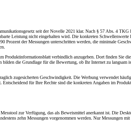
mmunikationsgesetz seit der Novelle 2021 klar. Nach § 57 Abs. 4 TKG l
barte Leistung nicht eingehalten wird. Die konkreten Schwellenwerte h
 90 Prozent der Messungen unterschritten werden, die minimale Geschwi
en.
it im Produktinformationsblatt verbindlich anzugeben. Dort finden Sie 
lden die Grundlage für die Bewertung, ob Ihr Internet zu langsam is
raglich zugesicherten Geschwindigkeit. Die Werbung verwendet häufig
t. Entscheidend für Ihre Rechte sind die konkreten Angaben im Produkt
s Messtool zur Verfügung, das als Beweismittel anerkannt ist. Die Desk
mindestens zehn Messungen vorgenommen werden. Nur Messungen mit di