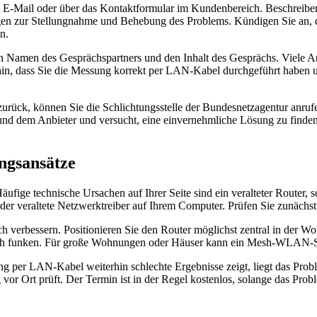
, E-Mail oder über das Kontaktformular im Kundenbereich. Beschreibe
gen zur Stellungnahme und Behebung des Problems. Kündigen Sie an, d
n.
n Namen des Gesprächspartners und den Inhalt des Gesprächs. Viele An
n, dass Sie die Messung korrekt per LAN-Kabel durchgeführt haben u
zurück, können Sie die Schlichtungsstelle der Bundesnetzagentur anrufe
d dem Anbieter und versucht, eine einvernehmliche Lösung zu finden. I
ngsansätze
Häufige technische Ursachen auf Ihrer Seite sind ein veralteter Route
 veraltete Netzwerktreiber auf Ihrem Computer. Prüfen Sie zunächst 
ch verbessern. Positionieren Sie den Router möglichst zentral in der 
ich funken. Für große Wohnungen oder Häuser kann ein Mesh-WLAN-S
 per LAN-Kabel weiterhin schlechte Ergebnisse zeigt, liegt das Problem
g vor Ort prüft. Der Termin ist in der Regel kostenlos, solange das Pro