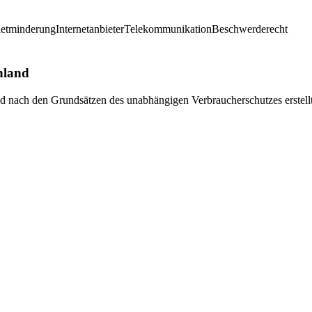
etminderung
Internetanbieter
Telekommunikation
Beschwerderecht
hland
und nach den Grundsätzen des unabhängigen Verbraucherschutzes erstell