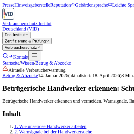
Presse
Hinweisgeberstelle
Reputation
Gebärdensprache
Leichte Sp
Verbraucherschutz Institut
Deutschland (VID)
Das Institut
Zertifizierung & Prüfung
Verbraucherschutz
Kontakt
Startseite
/
Wissen
/
Betrug & Abzocke
Aktuelle Verbraucherwarnung
Betrug & Abzocke
14. Januar 2026
(aktualisiert:
18. April 2026
)
8
Min.
Betrügerische Handwerker erkennen: Schu
Betrügerische Handwerker erkennen und vermeiden. Warnsignale, Ih
Inhalt
1
.
Wie unseriöse Handwerker arbeiten
2
.
Warnsignale bei der Handwerkersuche