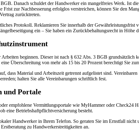
 BGB. Danach schuldet der Handwerker ein mangelfreies Werk. Ist die
Frist zur Nachbesserung erfolglos verstreichen, können Sie den Mang
ertrag zurücktreten.
tliches Protokoll. Reklamieren Sie innerhalb der Gewährleistungsfrist
Mängelbeseitigung ein – Sie haben ein Zurückbehaltungsrecht in Höhe d
chutzinstrument
 Arbeiten beginnen. Dieser ist nach § 632 Abs. 3 BGB grundsätzlich k
r eine Überschreitung von mehr als 15 bis 20 Prozent berechtigt Sie zu
f, dass Material und Arbeitszeit getrennt aufgelistet sind. Vereinbaren
reden; halten Sie alle Vereinbarungen schriftlich fest.
 und Portale
oder empfohlene Vermittlungsportale wie MyHammer oder Check24 Ha
b eine Betriebshaftpflichtversicherung besteht.
aler Handwerker in Ihrem Telefon. So geraten Sie im Ernstfall nicht u
 Erstberatung zu Handwerkerstreitigkeiten an.