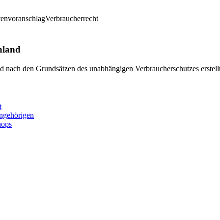
envoranschlag
Verbraucherrecht
hland
und nach den Grundsätzen des unabhängigen Verbraucherschutzes erstell
t
Angehörigen
hops