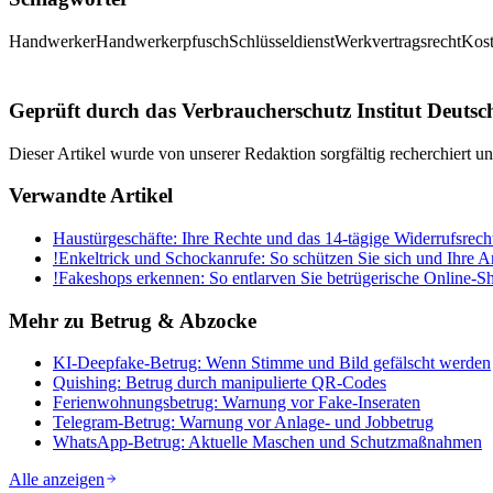
Handwerker
Handwerkerpfusch
Schlüsseldienst
Werkvertragsrecht
Kost
Geprüft durch das Verbraucherschutz Institut Deutsc
Dieser Artikel wurde von unserer Redaktion sorgfältig recherchiert 
Verwandte Artikel
Haustürgeschäfte: Ihre Rechte und das 14-tägige Widerrufsrech
!
Enkeltrick und Schockanrufe: So schützen Sie sich und Ihre 
!
Fakeshops erkennen: So entlarven Sie betrügerische Online-S
Mehr zu
Betrug & Abzocke
KI-Deepfake-Betrug: Wenn Stimme und Bild gefälscht werden
Quishing: Betrug durch manipulierte QR-Codes
Ferienwohnungsbetrug: Warnung vor Fake-Inseraten
Telegram-Betrug: Warnung vor Anlage- und Jobbetrug
WhatsApp-Betrug: Aktuelle Maschen und Schutzmaßnahmen
Alle anzeigen